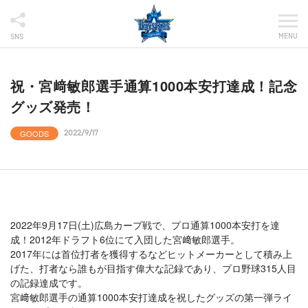
MENU
SNS
祝・宮﨑敏郎選手通算1000本安打達成！記念
グッズ発売！
GOODS
2022/9/17
2022年9月17日(土)広島カープ戦で、プロ通算1000本安打を達
成！2012年ドラフト6位にて入団した宮﨑敏郎選手。
2017年には首位打者を獲得するなどヒットメーカーとして積み上
げた、打者なら誰もが目指す偉大な記録であり、プロ野球315人目
の記録達成です。
宮﨑敏郎選手の通算1000本安打達成を祝したグッズの第一弾ライ