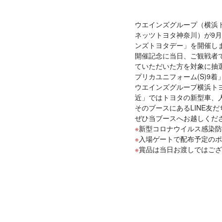
ウエインズグループ（横浜
ネッツトヨタ神奈川）が9月
ンズトヨタデー」を開催し
開催記念に当日、ご観戦者で
ていただいた方を対象に抽
プリカユニフォーム(S)9
ウエインズグループ横浜ト
近」ではトヨタの新型車、
そのブースにあるLINE友
ぜひ当ブースへお越しくだ
新型コロナウイルス感染防
入場ゲートで配布予定のポ
賞品は当日お渡しではござ