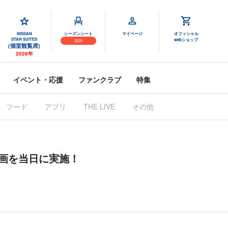
NISSAN
シーズンシート
マイページ
オフィシャル
STAR SUITES
webショップ
2026
(個室観覧席)
2026年
イベント・応援
ファンクラブ
特集
フード
アプリ
THE LIVE
その他
画を当日に実施！