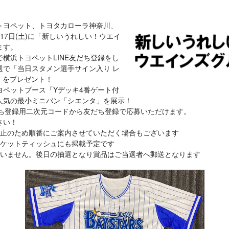
トヨペット、トヨタカローラ神奈川、
17日(土)に「新しいうれしい！ウエイ
ます。
横浜トヨペットLINE友だち登録をし
選で「当日スタメン選手サイン入り レ
着」をプレゼント！
ヨペットブース「Yデッキ4番ゲート付
人気の最小ミニバン「シエンタ」を展示！
だち登録用二次元コードから友だち登録で応募いただけます。
さい！
止のため順番にご案内させていただく場合もございます
ケットティッシュにも掲載予定です
いません。後日の抽選となり賞品はご当選者へ郵送となります