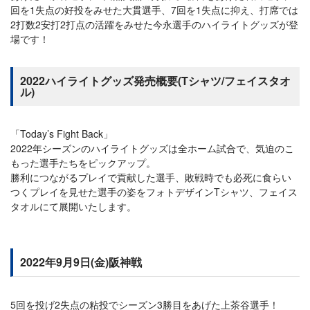
回を1失点の好投をみせた大貫選手、7回を1失点に抑え、打席では
2打数2安打2打点の活躍をみせた今永選手のハイライトグッズが登
場です！
2022ハイライトグッズ発売概要(Tシャツ/フェイスタオ
ル)
「Today’s Fight Back」
2022年シーズンのハイライトグッズは全ホーム試合で、気迫のこ
もった選手たちをピックアップ。
勝利につながるプレイで貢献した選手、敗戦時でも必死に食らい
つくプレイを見せた選手の姿をフォトデザインTシャツ、フェイス
タオルにて展開いたします。
2022年9月9日(金)阪神戦
5回を投げ2失点の粘投でシーズン3勝目をあげた上茶谷選手！