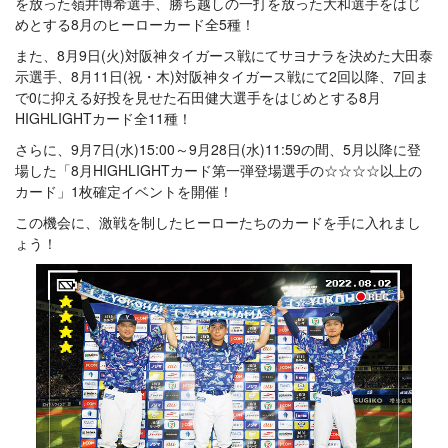
を放った嶺井博希選手、勝ち越しの一打を放った大和選手をはじ
めとする8月のヒーローカード全5種！
また、8月9日(火)対阪神タイガース戦にてサヨナラを決めた大田泰
示選手、8月11日(祝・木)対阪神タイガース戦にて2回以降、7回ま
で0に抑える好投を見せた石田健大選手をはじめとする8月
HIGHLIGHTカード全11種！
さらに、9月7日(水)15:00～9月28日(水)11:59の間、5月以降に登
場した「8月HIGHLIGHTカード第一弾登場選手の☆☆☆☆以上の
カード」1枚確定イベントを開催！
この機会に、激戦を制したヒーローたちのカードを手に入れまし
ょう！