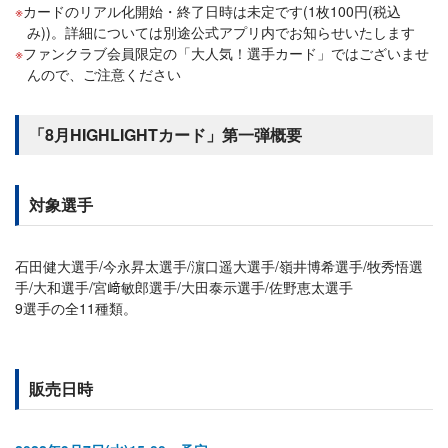
カードのリアル化開始・終了日時は未定です(1枚100円(税込
み))。詳細については別途公式アプリ内でお知らせいたします
ファンクラブ会員限定の「大人気！選手カード」ではございませ
んので、ご注意ください
「8月HIGHLIGHTカード」第一弾概要
対象選手
石田健大選手/今永昇太選手/濵口遥大選手/嶺井博希選手/牧秀悟選
手/大和選手/宮﨑敏郎選手/大田泰示選手/佐野恵太選手
9選手の全11種類。
販売日時