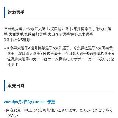
対象選手
石田健大選手/今永昇太選手/濵口遥大選手/嶺井博希選手/牧秀悟選
手/大和選手/宮﨑敏郎選手/大田泰示選手/佐野恵太選手
9選手の全5種類。
今永昇太選手&嶺井博希選手&大和選手、今永昇太選手&大田泰示
選手、濵口遥大選手&牧秀悟選手、石田健大選手&嶺井博希選手&
佐野恵太選手のカードはゲーム機能にてサポートカード扱いとな
ります
販売日時
2022年9月7日(水)15:00～予定
内容変更・中止となる可能性がございます。あらかじめご了承く
ださい