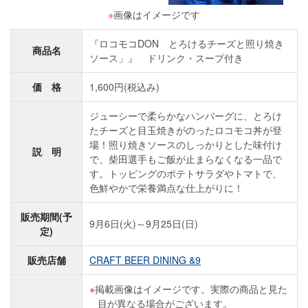
※
画像はイメージです
『ロコモコDON とろけるチーズと照り焼き
商品名
ソース」』 ドリンク・スープ付き
価 格
1,600円(税込み)
ジューシーで柔らかなハンバーグに、とろけ
たチーズと目玉焼きがのったロコモコ丼が登
場！照り焼きソースのしっかりとした味付け
説 明
で、柴田選手もご飯が止まらなくなる一品で
す。トッピングのポテトサラダやトマトで、
色鮮やかで栄養満点な仕上がりに！
販売期間(予
9月6日(火)～9月25日(日)
定)
販売店舗
CRAFT BEER DINING &9
掲載画像はイメージです。実際の商品と見た
目が異なる場合がございます。