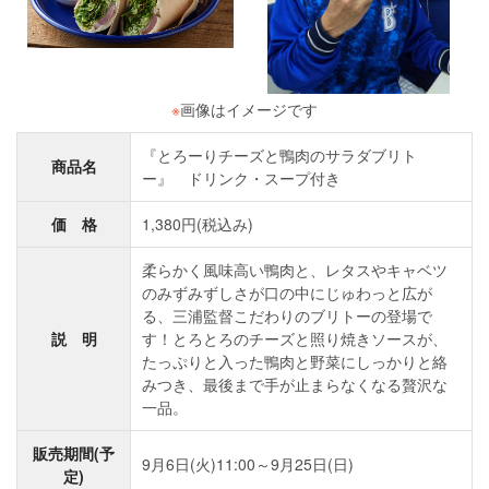
※
画像はイメージです
『とろーりチーズと鴨肉のサラダブリト
商品名
ー』 ドリンク・スープ付き
価 格
1,380円(税込み)
柔らかく風味高い鴨肉と、レタスやキャベツ
のみずみずしさが口の中にじゅわっと広が
る、三浦監督こだわりのブリトーの登場で
説 明
す！とろとろのチーズと照り焼きソースが、
たっぷりと入った鴨肉と野菜にしっかりと絡
みつき、最後まで手が止まらなくなる贅沢な
一品。
販売期間(予
9月6日(火)11:00～9月25日(日)
定)