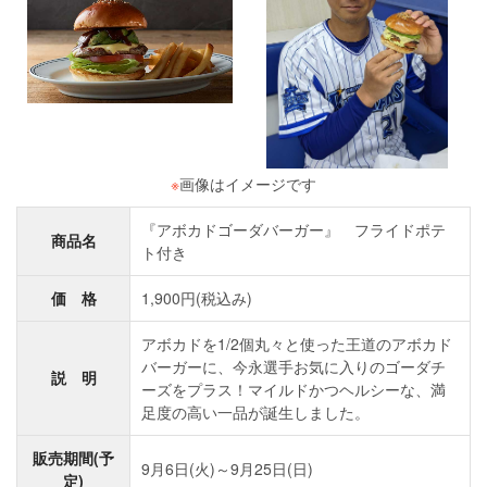
※
画像はイメージです
『アボカドゴーダバーガー』 フライドポテ
商品名
ト付き
価 格
1,900円(税込み)
アボカドを1/2個丸々と使った王道のアボカド
バーガーに、今永選手お気に入りのゴーダチ
説 明
ーズをプラス！マイルドかつヘルシーな、満
足度の高い一品が誕生しました。
販売期間(予
9月6日(火)～9月25日(日)
定)