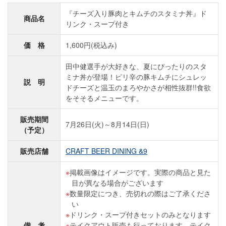
『チーズ入り豚肉とキムチのスタミナ丼』ド
商品名
リンク・スープ付き
価 格
1,600円(税込み)
田中健選手が大好きな、夏にぴったりのスタ
ミナ丼が登場！ピリ辛の豚キムチにシュレッ
説 明
ドチーズと温玉のまろやかさが相性抜群!!食欲
をそそるメニューです。
販売期間
7月26日(火)～8月14日(日)
（予定）
販売店舗
CRAFT BEER DINING &9
掲載画像はイメージです。実際の商品と見た
目が異なる場合がございます
数量限定につき、売切れの際はご了承くださ
い
ドリンク・スープ付きセットのみとなります
備 考
テイクアウト販売も行っております。テイク