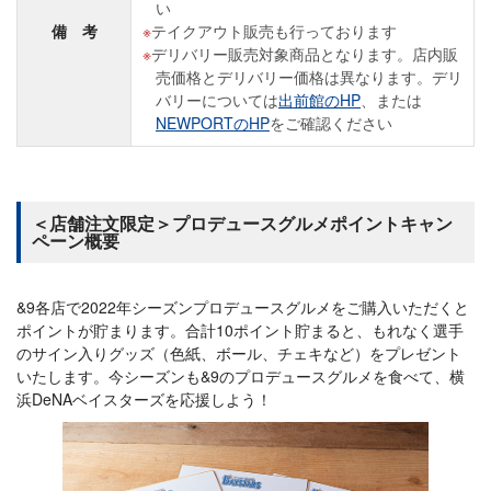
い
備 考
テイクアウト販売も行っております
デリバリー販売対象商品となります。店内販
売価格とデリバリー価格は異なります。デリ
バリーについては
出前館のHP
、または
NEWPORTのHP
をご確認ください
＜店舗注文限定＞プロデュースグルメポイントキャン
ペーン概要
&9各店で2022年シーズンプロデュースグルメをご購入いただくと
ポイントが貯まります。合計10ポイント貯まると、もれなく選手
のサイン入りグッズ（色紙、ボール、チェキなど）をプレゼント
いたします。今シーズンも&9のプロデュースグルメを食べて、横
浜DeNAベイスターズを応援しよう！