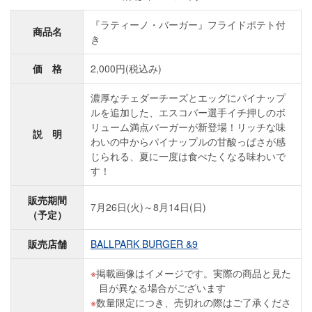
『ラティーノ・バーガー』フライドポテト付
商品名
き
価 格
2,000円(税込み)
濃厚なチェダーチーズとエッグにパイナップ
ルを追加した、エスコバー選手イチ押しのボ
リューム満点バーガーが新登場！リッチな味
説 明
わいの中からパイナップルの甘酸っぱさが感
じられる、夏に一度は食べたくなる味わいで
す！
販売期間
7月26日(火)～8月14日(日)
（予定）
販売店舗
BALLPARK BURGER &9
掲載画像はイメージです。実際の商品と見た
目が異なる場合がございます
数量限定につき、売切れの際はご了承くださ