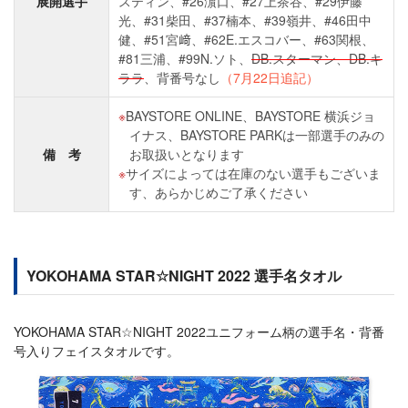
展開選手
スティン、#26濵口、#27上茶谷、#29伊藤
光、#31柴田、#37楠本、#39嶺井、#46田中
健、#51宮﨑、#62E.エスコバー、#63関根、
#81三浦、#99N.ソト、
DB.スターマン、DB.キ
ララ
、背番号なし
（7月22日追記）
BAYSTORE ONLINE、BAYSTORE 横浜ジョ
イナス、BAYSTORE PARKは一部選手のみの
備 考
お取扱いとなります
サイズによっては在庫のない選手もございま
す、あらかじめご了承ください
YOKOHAMA STAR☆NIGHT 2022 選手名タオル
YOKOHAMA STAR☆NIGHT 2022ユニフォーム柄の選手名・背番
号入りフェイスタオルです。