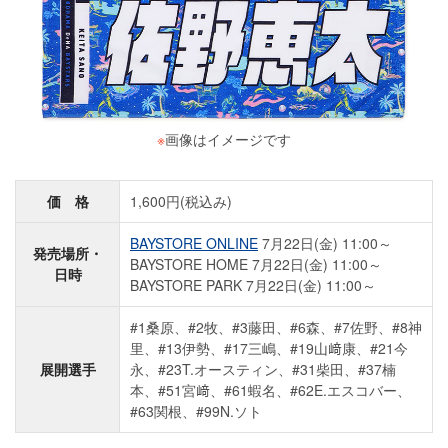
※
画像はイメージです
価 格
1,600円(税込み)
BAYSTORE ONLINE
7月22日(金) 11:00～
発売場所・
BAYSTORE HOME 7月22日(金) 11:00～
日時
BAYSTORE PARK 7月22日(金) 11:00～
#1桑原、#2牧、#3藤田、#6森、#7佐野、#8神
里、#13伊勢、#17三嶋、#19山﨑康、#21今
展開選手
永、#23T.オースティン、#31柴田、#37楠
本、#51宮﨑、#61蝦名、#62E.エスコバー、
#63関根、#99N.ソト