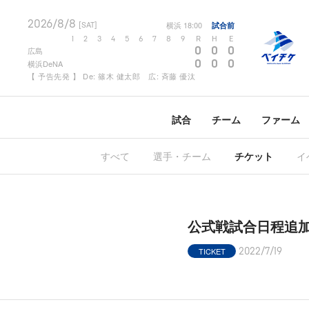
2026/8/8
横浜
18:00
試合前
[SAT]
1
2
3
4
5
6
7
8
9
R
H
E
0
0
0
広島
0
0
0
横浜DeNA
【 予告先発 】 De: 篠木 健太郎 広: 斉藤 優汰
試合
チーム
ファーム
すべて
選手・チーム
チケット
イ
公式戦試合日程追
TICKET
2022/7/19