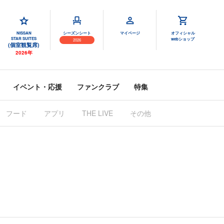
NISSAN
シーズンシート
マイページ
オフィシャル
STAR SUITES
webショップ
2026
(個室観覧席)
2026年
イベント・応援
ファンクラブ
特集
フード
アプリ
THE LIVE
その他