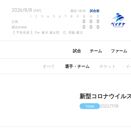
2026/8/8
横浜
18:00
試合前
[SAT]
1
2
3
4
5
6
7
8
9
R
H
E
0
0
0
広島
0
0
0
横浜DeNA
【 予告先発 】 De: 篠木 健太郎 広: 斉藤 優汰
試合
チーム
ファーム
すべて
選手・チーム
チケット
イ
新型コロナウイル
TEAM
2022/7/18