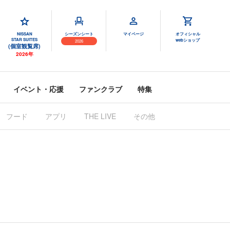
NISSAN
シーズンシート
マイページ
オフィシャル
STAR SUITES
webショップ
2026
(個室観覧席)
2026年
イベント・応援
ファンクラブ
特集
フード
アプリ
THE LIVE
その他