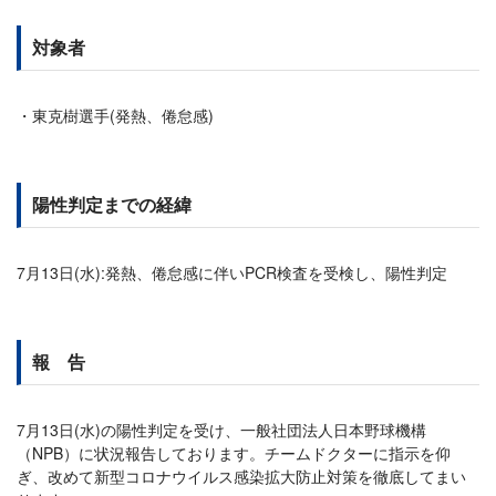
対象者
東克樹​選手(発熱、倦怠感)
陽性判定までの経緯
7月13日(水):発熱、倦怠感に伴いPCR検査を受検し、陽性判定
報 告
7月13日(水)の陽性判定を受け、一般社団法人日本野球機構
（NPB）に状況報告しております。チームドクターに指示を仰
ぎ、改めて新型コロナウイルス感染拡大防止対策を徹底してまい