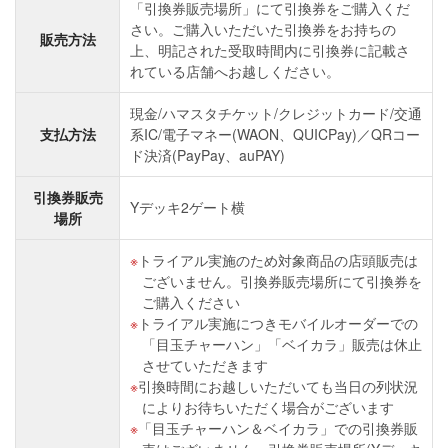
「引換券販売場所」にて引換券をご購入くだ
さい。ご購入いただいた引換券をお持ちの
販売方法
上、明記された受取時間内に引換券に記載さ
れている店舗へお越しください。
現金/ハマスタチケット/クレジットカード/交通
支払方法
系IC/電子マネー(WAON、QUICPay)／QRコー
ド決済(PayPay、auPAY)
引換券販売
Yデッキ2ゲート横
場所
トライアル実施のため対象商品の店頭販売は
ございません。引換券販売場所にて引換券を
ご購入ください
トライアル実施につきモバイルオーダーでの
「目玉チャーハン」「ベイカラ」販売は休止
させていただきます
引換時間にお越しいただいても当日の列状況
によりお待ちいただく場合がございます
「目玉チャーハン＆ベイカラ」での引換券販