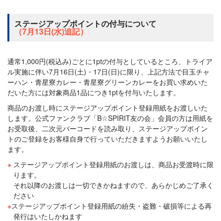
ステージアップポイントの付与について
（7月13日(水)追記）
通常1,000円(税込み)ごとに1ptの付与としているところ、トライア
ル実施に伴い7月16日(土)・17日(日)に限り、上記方法で目玉チャ
ーハン・青星寮カレー・青星寮グリーンカレーをお買い求めいた
だいた方には対象商品1品につき1ptを付与いたします。
商品のお渡し時にステージアップポイント登録用紙をお渡しいた
します。公式ファンクラブ「B☆SPIRIT友の会」会員の方は用紙を
お受取後、二次元バーコードを読み取り、ステージアップポイン
トのご登録をお客様自身で行っていただきますようお願いいたし
ます。
ステージアップポイント登録用紙のお渡しは、商品お受渡時に限
ります。
それ以降のお渡しは一切できかねますので、あらかじめご了承く
ださい
ステージアップポイント登録用紙の紛失・盗難・破損等による再
発行はいたしかねます