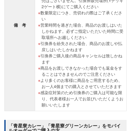
売はございません。引換券販売場所(Yデッキ
2ゲート横)にてご購入ください
数量限定につき、売切れの際はご了承くださ
い
備 考
営業時間を過ぎた場合、商品のお渡しはいた
しかねます。必ずご指定いただいた時間に受
取場所へお越しください
引換券を紛失された場合、商品のお渡しや払
戻しはいたしかねます
引換券ご購入後の商品キャンセルは致しかね
ます
商品をお渡しできなかった場合でも返金をす
ることはできませんのでご注意ください
より多くのお客様に商品をご用意するため、
お一人4個までの購入とさせていただきます
感染症対策のため引換券のご購入は可能な限
り、代表者様お一人でお並びいただくようお
願いいたします
「青星寮カレー」「青星寮グリーンカレー」をモバイ
ルオーダーでご購入の方