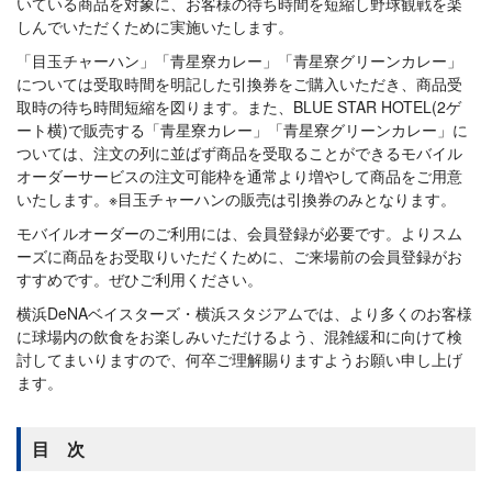
いている商品を対象に、お客様の待ち時間を短縮し野球観戦を楽
しんでいただくために実施いたします。
「目玉チャーハン」「青星寮カレー」「青星寮グリーンカレー」
については受取時間を明記した引換券をご購入いただき、商品受
取時の待ち時間短縮を図ります。また、BLUE STAR HOTEL(2ゲ
ート横)で販売する「青星寮カレー」「青星寮グリーンカレー」に
ついては、注文の列に並ばず商品を受取ることができるモバイル
オーダーサービスの注文可能枠を通常より増やして商品をご用意
いたします。※目玉チャーハンの販売は引換券のみとなります。
モバイルオーダーのご利用には、会員登録が必要です。よりスム
ーズに商品をお受取りいただくために、ご来場前の会員登録がお
すすめです。ぜひご利用ください。
横浜DeNAベイスターズ・横浜スタジアムでは、より多くのお客様
に球場内の飲食をお楽しみいただけるよう、混雑緩和に向けて検
討してまいりますので、何卒ご理解賜りますようお願い申し上げ
ます。
目 次