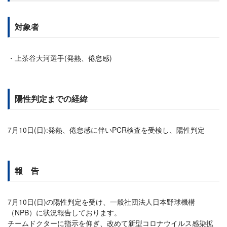
対象者
上茶谷大河選手(発熱、倦怠感)
陽性判定までの経緯
7月10日(日):発熱、倦怠感に伴いPCR検査を受検し、陽性判定
報 告
7月10日(日)の陽性判定を受け、一般社団法人日本野球機構
（NPB）に状況報告しております。
チームドクターに指示を仰ぎ、改めて新型コロナウイルス感染拡