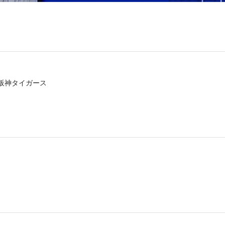
了
 阪神タイガース