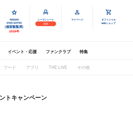
NISSAN
シーズンシート
マイページ
オフィシャル
STAR SUITES
webショップ
2026
(個室観覧席)
2026年
イベント・応援
ファンクラブ
特集
フード
アプリ
THE LIVE
その他
ゼントキャンペーン