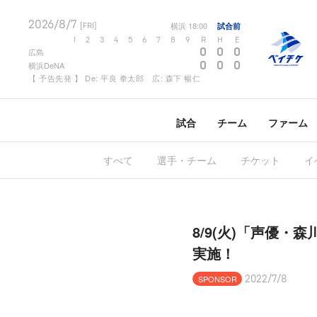
2026/8/7
横浜
18:00
試合前
[FRI]
1
2
3
4
5
6
7
8
9
R
H
E
0
0
0
広島
0
0
0
横浜DeNA
【 予告先発 】 De: 平良 拳太郎 広: 森下 暢仁
試合
チーム
ファーム
すべて
選手・チーム
チケット
イ
8/9(火)「声優
実施！
SPONSOR
2022/7/8