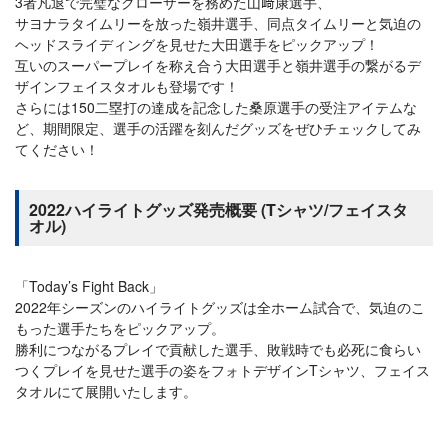
3者凡退で完璧なクローザーを務めた山﨑康選手、
サヨナラタイムリーを放った嶺井選手、同点タイムリーと気迫の
ヘッドスライディングを見せた大田選手をピックアップ！
互いのスーパープレイを称え合う大田選手と嶺井選手の繋がるデ
ザインフェイスタオルも登場です！
さらには150二塁打の達成を記念した桑原選手の受注アイテムな
ど、期間限定、選手の活躍を刻んだグッズをぜひチェックしてみ
てください！
2022ハイライトグッズ発売概要 (Tシャツ/フェイスタ
オル)
「Today’s Fight Back」
2022年シーズンのハイライトグッズは全ホーム試合で、気迫のこ
もった選手たちをピックアップ。
勝利につながるプレイで貢献した選手、敗戦時でも必死に食らい
つくプレイを見せた選手の姿をフォトデザインTシャツ、フェイス
タオルにて展開いたします。