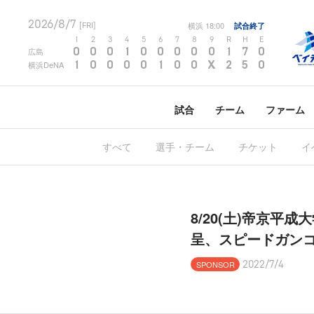
2026/8/7
横浜
18:00
試合終了
[FRI]
1
2
3
4
5
6
7
8
9
R
H
E
0
0
0
1
0
0
0
0
0
1
7
0
広島
1
0
0
0
0
1
0
0
X
2
5
0
横浜DeNA
試合
チーム
ファーム
すべて
選手・チーム
チケット
イ
8/20(土)帝京
呈、スピードガン
SPONSOR
2022/7/4