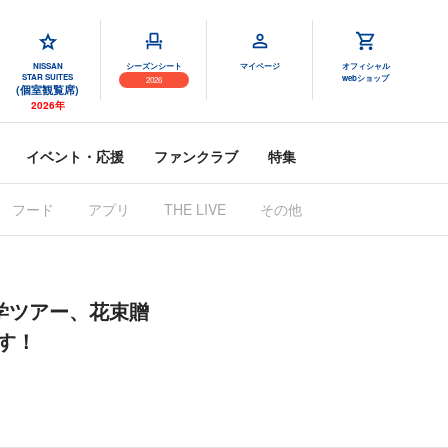
NISSAN
シーズンシート
マイページ
オフィシャル
STAR SUITES
webショップ
2026
(個室観覧席)
2026年
イベント・応援
ファンクラブ
特集
フード
アプリ
THE LIVE
その他
見学ツアー、花束贈
す！