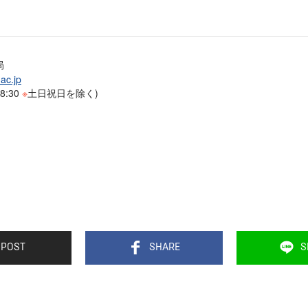
局
ac.jp
:30
※
土日祝日を除く)
POST
SHARE
S