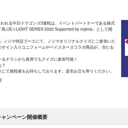
)に行われる中日ドラゴンズ3連戦は、イベントパートナーである株式
LIGHT SERIES 2022 Supported by nojima」として開
OME前』ノジマ特設ブースにて、ノジマオリジナルクイズにご参加いた
のサイン入りユニフォームやベイスターズコラボ商品が、当たる
いるチラシから座席でもクイズに参加可能！
な？
スにて挑戦者をお待ちしております。是非お立ち寄りください。
定
(木) キャンペーン開催概要