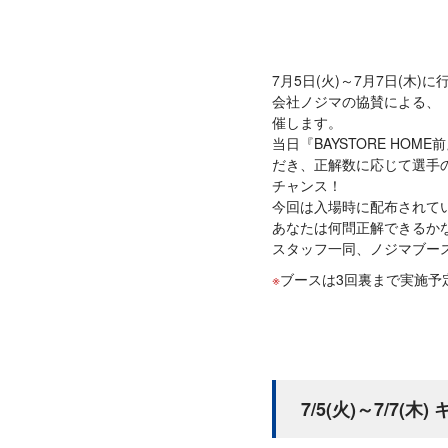
7月5日(火)～7月7日(木
会社ノジマの協賛による、「BLUE☆
催します。
当日『BAYSTORE H
だき、正解数に応じて選手
チャンス！
今回は入場時に配布されて
あなたは何問正解できるか
スタッフ一同、ノジマブー
ブースは3回裏まで実施予
7/5(火)～7/7