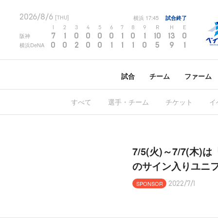
2026/8/6
横浜
17:45
試合終了
[THU]
1
2
3
4
5
6
7
8
9
R
H
E
7
1
0
0
0
0
1
0
1
10
13
0
阪神
0
0
2
0
0
1
1
1
0
5
9
1
横浜DeNA
試合
チーム
ファーム
すべて
選手・チーム
チケット
イ
7/5(火)～7/7(木)は
のサイン入りユニ
SPONSOR
2022/7/1