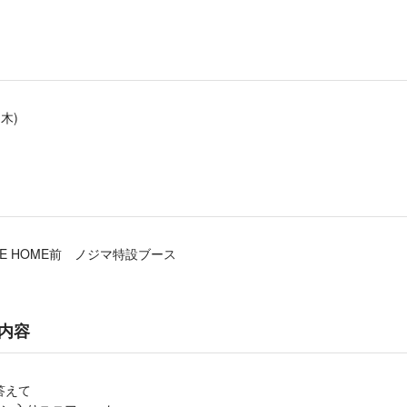
(木)
RE HOME前 ノジマ特設ブース
内容
答えて