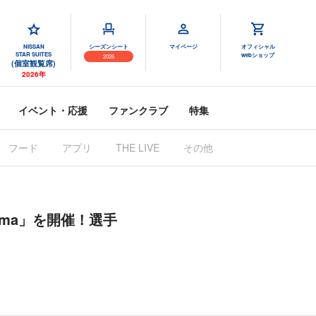
NISSAN
シーズンシート
マイページ
オフィシャル
STAR SUITES
webショップ
2026
(個室観覧席)
2026年
イベント・応援
ファンクラブ
特集
フード
アプリ
THE LIVE
その他
 nojima」を開催！選手