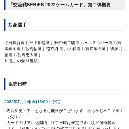
「交流戦SERIES 2022ゲームカード」第二弾概要
対象選手
平田真吾選手/三上朋也選手/田中健二朗選手/E.エスコバー選手/宮
國椋丞選手/牧秀悟選手/森敬斗選手/大和選手/宮﨑敏郎選手/桑原将
志選手/佐野恵太選手
11選手の全11種類。
販売日時
2022年7月1日(金)15:00～予定
内容変更・中止となる可能性がございます。あらかじめご了承く
ださい
カードのリアル化開始・終了日時は未定です(1枚100円(税込
み))。 詳細については別途公式アプリ内でお知らせいたします