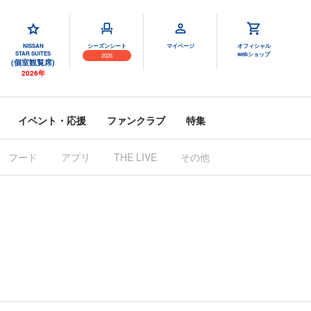
NISSAN
シーズンシート
マイページ
オフィシャル
STAR SUITES
webショップ
2026
(個室観覧席)
2026年
イベント・応援
ファンクラブ
特集
フード
アプリ
THE LIVE
その他