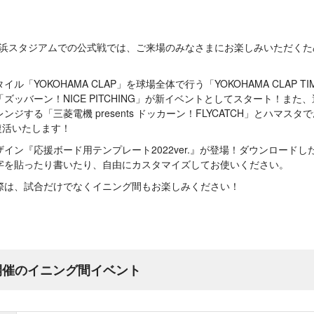
る横浜スタジアムでの公式戦では、ご来場のみなさまにお楽しみいただく
「YOKOHAMA CLAP」を球場全体で行う「YOKOHAMA CLAP 
ズッバーン！NICE PITCHING」が新イベントとしてスタート！また
ジする「三菱電機 presents ドッカーン！FLYCATCH」とハマス
が復活いたします！
イン『応援ボード用テンプレート2022ver.』が登場！ダウンロード
字を貼ったり書いたり、自由にカスタマイズしてお使いください。
際は、試合だけでなくイニング間もお楽しみください！
ら開催のイニング間イベント