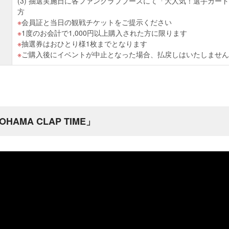
(3) 抽選実施日に各ファンクラブブースにて「大人気！選手カード」
方
会員証と当日の観戦チケットをご提示ください
1度のお会計で1,000円以上購入された方に限ります
抽選券はおひとり様1枚までとなります
ご購入後にイベントが中止となった場合、払戻しはいたしません
AMA CLAP TIME」