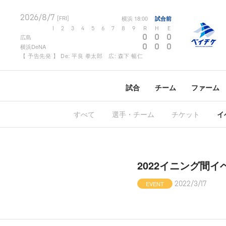
2026/8/7
横浜
18:00
試合前
[FRI]
1
2
3
4
5
6
7
8
9
R
H
E
0
0
0
広島
0
0
0
横浜DeNA
【 予告先発 】 De: 平良 拳太郎 広: 森下 暢仁
試合
チーム
ファーム
すべて
選手・チーム
チケット
イ
2022イニング間
EVENT
2022/3/17