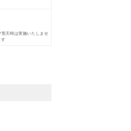
び荒天時は実施いたしませ
ます