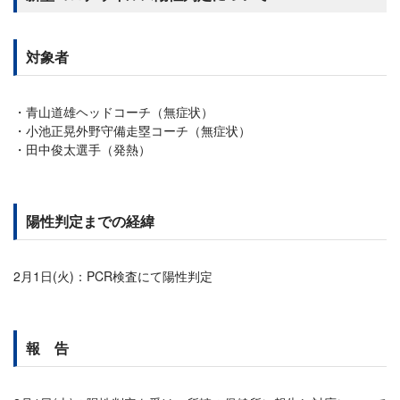
対象者
青山道雄ヘッドコーチ（無症状）
小池正晃外野守備走塁コーチ（無症状）
田中俊太選手（発熱）
陽性判定までの経緯
2月1日(火)：PCR検査にて陽性判定
報 告