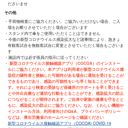
ださいませ
その他
手荷物検査にご協力ください。ご協力いただけない場合、ご入
場をお断りさせていただく場合がございます
スタンド内で傘をご使用いただくことはできません
今後の新型コロナウイルス感染拡大など諸事情により、急きょ
有観客試合を無観客試合に変更とさせていただく場合もございま
す
施設内では必ず係員の指示に従ってください
新型コロナウイルス接触確認アプリ（COCOA）のインストー
ルにご協力ください。本アプリは利用者が新型コロナウイルス感
染症の陽性者と接触した可能性がある場合に通知を受けることが
できるものであり、感染の可能性をいち早く知ることができま
す。それにより検査の受診など保健所のサポートを早く受けるこ
とや外出自粛など適切な行動をとることができ、感染拡大の防止
につながることが期待されます。ご自身や家族の健康を守るとと
もに、感染拡大の防止にご協力ください。なお、くわしい機能や
インストール方法、利用者向けのQ&A、プライバシーポリシー
などは、厚生労働省のホームページをご確認ください
新型コロナウイルス接触確認アプリ（COCOA) COVID-19