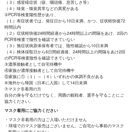
（３）感冒様症状（咳、咽頭痛、息苦しさ等）
（４）味覚・嗅覚異常などの異変がある
②PCR等検査陽性歴があり、
（１）有症状者では、発症日から10日未満、かつ、症状軽快後72
時間以内
（２）症状軽快後24時間経過から24時間以上の間隔をあけ、2回の
PCR等検査で陰性を確認できていない
（３）無症状病原体保有者では、陰性確認から10日未満
（４）検体採取日から6日間経過後、24時間以上の間隔をあけ2回
のPCR等検査陰性を確認できていない
③濃厚接触者として自宅待機中
④家族が濃厚接触者として自宅待機中
⑤家族に①（１）～（４）いずれかの体調不良がある
⑥海外から帰国（日本に入国）して14日未満
⑦マスク非着用の方
自分の身を守るだけでなく、周囲の観戦者、選手を守ることにご
協力ください。
マスク着用にご協力ください
マスク非着用の方はご入場いただけません
球場でのマスク販売はございません。ご自宅から事前のマスク
着用にご協力ください