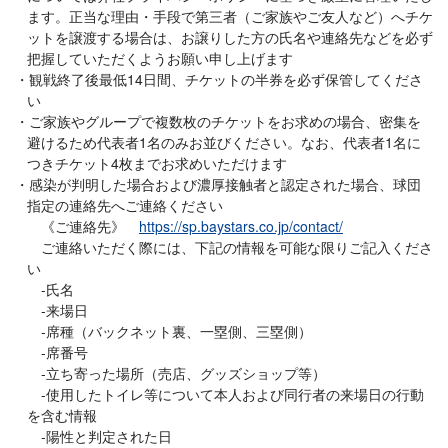
ます。正当な理由・手段で第三者（ご家族やご友人など）へチケ
ットを譲渡する場合は、お譲りした方の氏名や連絡先などを必ず
把握していただくようお願い申し上げます
観戦終了後最低14日間、チケットの半券を必ず保管してくださ
い
ご家族やグループで複数枚のチケットをお求めの場合、密集を
避けるため代表者1名のみお並びください。なお、代表者1名に
つきチケット4枚までお求めいただけます
感染が判明した場合および濃厚接触者と認定された場合、球団
指定の連絡先へご連絡ください
《ご連絡先》
https://sp.baystars.co.jp/contact/
ご連絡いただく際には、下記の情報を可能な限りご記入くださ
い
-氏名
-来場日
-席種（バックネット裏、一塁側、三塁側）
-席番号
-立ち寄った場所（売店、グッズショップ等）
-使用したトイレ等について本人および同行者の来場日の行動
を含む情報
-陽性と判定された日