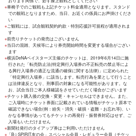
おります関係で、必ず膝上観戦としてください
車椅子でのご観戦も上記チケット料金適用となります。スタンド
での観戦となりますため、当日、お近くの係員にお声掛けくださ
い
ご観戦には、試合観戦契約約款・特別応援許可規程が適用されま
す
前売りチケットの発売はございません
当日の混雑、天候等により券売開始時間を変更する場合がござい
ます
横浜DeNAベイスターズ主催のチケットは、2019年6月14日に施
行された「転売防止法(特定興行入場券の不正転売の禁止等によ
る興行入場券の適正な流通の確保に関する法律)」に定められた
「特定興行入場券」に該当します。転売行為を業として行うこと
は法律違反となり、刑事罰の対象になる可能性があります。な
お、試合当日ご本人様確認をさせていただく場合がございます
チケット購入後の交換・変更・キャンセルはできません。また、
ご入場時にチケット券面に記載されている情報がチケット原本で
確認できない場合(例：紛失・消失・破損・盗難・お忘れ等)、い
かなる事情があってもチケットの再発行・振替券対応はせず、ご
入場もいただけません
新聞社発行のタイアップ券はご利用いただけません
「B☆SPIRIT友の会」スペシャル会員・レギュラー会員（チケッ