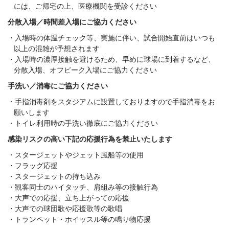
には、ご帰宅の上、医療機関を受診ください
分散入場／時間差入場にご協力ください
入場時の体温チェック等、実施に伴い、試合開始直前はいつも
以上の混雑が予想されます
入場時の濃厚接触を避けるため、早めに球場に到着するなど、
分散入場、オフピーク入場にご協力ください
手洗い／消毒にご協力ください
手指消毒剤をスタジアムに設置しておりますので手指消毒をお
願いします
トイレ利用時の手洗い徹底にご協力ください
感染リスクの高い下記の応援行為を禁止いたします
スタージェットやジェット風船等の使用
フラッグ応援
スタージェットの持ち込み
観客同士のハイタッチ、肩組み等の接触行為
大声での応援、立ち上がっての応援
大声での球団歌や応援歌等の歌唱
トランペット・ホイッスル等の鳴り物応援