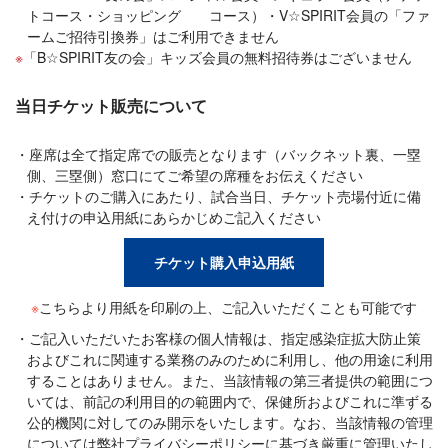
トコース・ショッピング コース）・V☆SPIRIT会員の「ファ
ームご招待引換券」はご利用できません
「B☆SPIRIT友の会」キッズ会員の無料招待券はございません
当日チケット販売について
座席は全て指定席での販売となります（バックネット裏、一塁
側、三塁側）窓口にてご希望の席種をお伝えください
チケットのご購入にあたり、試合当日、チケット売場付近に備
え付けの申込用紙にあらかじめご記入ください
チケット購入申込用紙
※
こちらより用紙を印刷の上、ご記入いただくことも可能です
ご記入いただいたお客様の個人情報は、指定感染症拡大防止策
およびこれに関連する業務のみのために利用し、他の用途に利用
することはありません。また、当該情報の第三者提供の範囲につ
いては、前記の利用目的の範囲内で、保健所およびこれに準ずる
公的機関に対してのみ開示をいたします。なお、当該情報の管理
については弊社プライバシーポリシーに基づき厳重に管理いたし