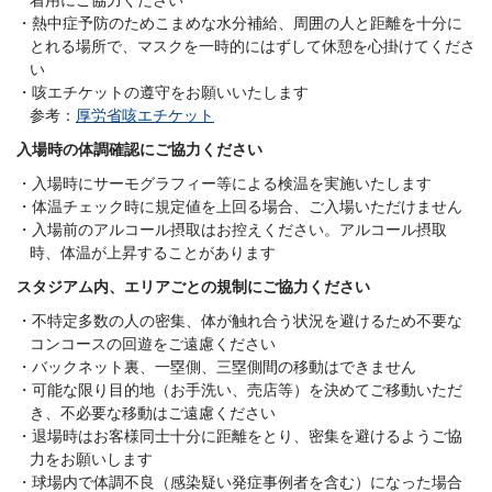
熱中症予防のためこまめな水分補給、周囲の人と距離を十分に
とれる場所で、マスクを一時的にはずして休憩を心掛けてくださ
い
咳エチケットの遵守をお願いいたします
参考：
厚労省咳エチケット
入場時の体調確認にご協力ください
入場時にサーモグラフィー等による検温を実施いたします
体温チェック時に規定値を上回る場合、ご入場いただけません
入場前のアルコール摂取はお控えください。アルコール摂取
時、体温が上昇することがあります
スタジアム内、エリアごとの規制にご協力ください
不特定多数の人の密集、体が触れ合う状況を避けるため不要な
コンコースの回遊をご遠慮ください
バックネット裏、一塁側、三塁側間の移動はできません
可能な限り目的地（お手洗い、売店等）を決めてご移動いただ
き、不必要な移動はご遠慮ください
退場時はお客様同士十分に距離をとり、密集を避けるようご協
力をお願いします
球場内で体調不良（感染疑い発症事例者を含む）になった場合