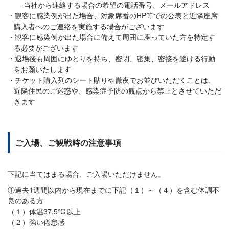
-当社から連絡する場合の希望の電話番号、メールアドレス
観客に感染例が出た場合、対象席番のHP等での公表と近隣座席
購入者へのご連絡を実施する場合がございます
観客に感染例が出た場合に備えて周囲に座っていた方を特定す
る必要がございます
退場後も周囲にゆとりを持ち、密閉、密集、密接を避ける行動
をお願いたします
チケット購入列のシート貼りや徹夜でお並びいただくことは、
近隣住民のご迷惑や、感染症予防の観点から禁止とさせていただ
きます
ご入場、ご観戦時の注意事項
下記に当てはまる場合、ご入場いただけません。
①過去1週間以内から現在までに下記（１）～（４）を含む体調不
良のある方
（１）体温37.5℃以上
（２）強い倦怠感