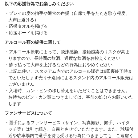
以下の応援行為でお楽しみください
プレイの度の拍手や通常の声援（自席で手をたたき歌う程度、
大声は避ける）
応援タオルを掲げる
応援ボードを掲げる
アルコール類の提供に関して
アルコール摂取によって、飛沫感染、接触感染のリスクが高ま
りますので、長時間の飲酒、過度な飲酒をお控えください
酔っ払って大声を上げるなどの行為はおやめください
上記に伴い、スタジアム内でのアルコール販売は6回裏終了時ま
でといたします売り子巡回によるスタンド内のアルコール販売は
ございません
入場時、カン・ビンの移し替えをいただくことはできません。
お持ちのビン・カン類につきましては、事前の処分をお願いいた
します
ファンサービスについて
選手によるファンサービス（サイン、写真撮影、握手、ハイタ
ッチ等）は引き続き、自粛とさせていただきます。また、球場付
近や駐車場内で選手を待ち受ける行為につきましても、ご遠慮く