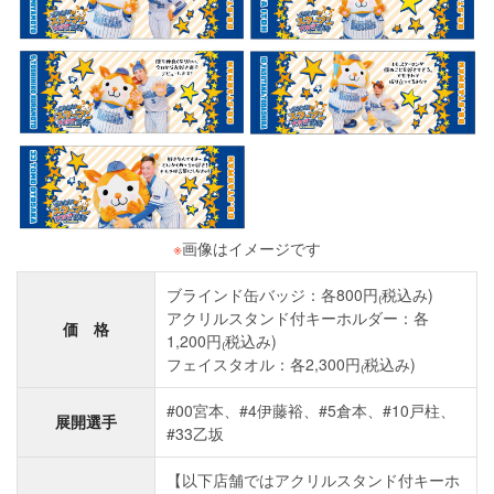
※
画像はイメージです
ブラインド缶バッジ：各800円₍税込み)
アクリルスタンド付キーホルダー：各
価 格
1,200円₍税込み)
フェイスタオル：各2,300円₍税込み)
#00宮本、#4伊藤裕、#5倉本、#10戸柱、
展開選手
#33乙坂
【以下店舗ではアクリルスタンド付キーホ