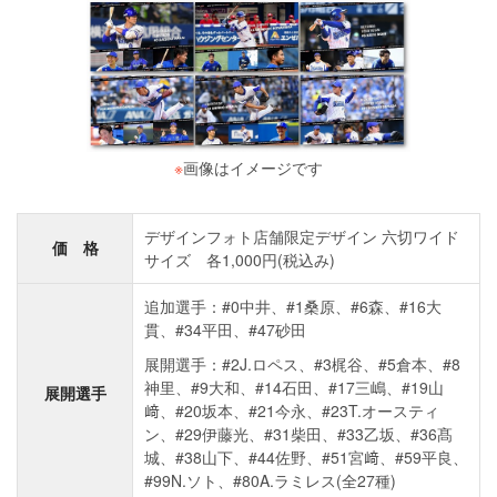
※
画像はイメージです
デザインフォト店舗限定デザイン 六切ワイド
価 格
サイズ 各1,000円(税込み)
追加選手：#0中井、#1桑原、#6森、#16大
貫、#34平田、#47砂田
展開選手：#2J.ロペス、#3梶谷、#5倉本、#8
神里、#9大和、#14石田、#17三嶋、#19山
展開選手
﨑、#20坂本、#21今永、#23T.オースティ
ン、#29伊藤光、#31柴田、#33乙坂、#36髙
城、#38山下、#44佐野、#51宮﨑、#59平良、
#99N.ソト、#80A.ラミレス(全27種)