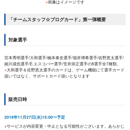
※
画像はイメージです
「チームスタッフ☆ブログカード」第一弾概要
対象選手
宮本秀明選手/大和選手/楠本泰史選手/嶺井博希選手/佐野恵太選手/
細川成也選手/E.エスコバー選手/笠井崇正選手の8選手全7種類。
※
大和選手＆佐野恵太選手のカードは、ゲーム機能にて選手カード
扱いではなく、サポートカード扱いとなります
販売日時
2019年11月27日(水)15:00〜予定
サービスが内容変更・中止となる可能性がございます。あらかじ