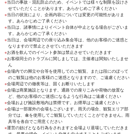
当日の事故・混乱防止のため、イベントでは様々な制限を設けさ
せていただくことがあります。あらかじめご了承ください
当日の状況により、企画内容については変更の可能性がありま
す。あらかじめご了承ください
当日は、諸事情によりイベント自体が中止となる場合がございま
す。あらかじめご了承ください
当日は、会場周辺での座り込み集会等は、他のお客様のご迷惑と
なりますので禁止とさせていただきます
お酒を飲んでのイベント参加は禁止させていただきます
お客様同士のトラブルに関しましては、主催者は関知いたしませ
ん
会場内での脚立や台等を使用してのご観覧、または段にのぼって
のご観覧は他のお客様のご迷惑となりますので、ご遠慮ください
会場周辺での徹夜等は、固くお断りいたします
会場は商業施設となります。通路での座りこみや荷物の放置な
ど、他のお客様のご迷惑になるような行為はご遠慮ください
会場および施設敷地内は禁煙です。お煙草はご遠慮ください
会場は一部屋外の会場もございます。雨天の場合、観覧エリア部
分では、傘を使用してご観覧していただくことができません。雨
具等を各自でご用意ください
運営の妨げとなる行為をされますと会場より退場していただきま
す。最悪の場合、イベント自体を中止することもございます