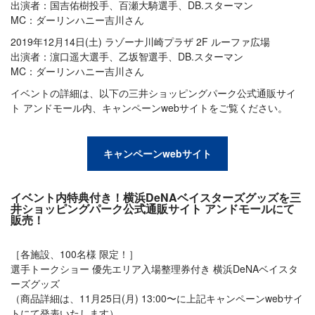
出演者：国吉佑樹投手、百瀬大騎選手、DB.スターマン
MC：ダーリンハニー吉川さん
2019年12月14日(土) ラゾーナ川崎プラザ 2F ルーファ広場
出演者：濵口遥大選手、乙坂智選手、DB.スターマン
MC：ダーリンハニー吉川さん
イベントの詳細は、以下の三井ショッピングパーク公式通販サイ
ト アンドモール内、キャンペーンwebサイトをご覧ください。
キャンペーンwebサイト
イベント内特典付き！横浜DeNAベイスターズグッズを三
井ショッピングパーク公式通販サイト アンドモールにて
販売！
［各施設、100名様 限定！］
選手トークショー 優先エリア入場整理券付き 横浜DeNAベイスタ
ーズグッズ
（商品詳細は、11月25日(月) 13:00〜に上記キャンペーンwebサイ
トにて発表いたします）