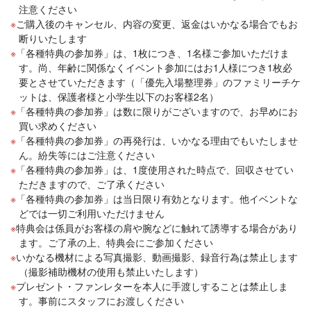
注意ください
ご購入後のキャンセル、内容の変更、返金はいかなる場合でもお
断りいたします
「各種特典の参加券」は、1枚につき、1名様ご参加いただけま
す。尚、年齢に関係なくイベント参加にはお1人様につき1枚必
要とさせていただきます（「優先入場整理券」のファミリーチケ
ットは、保護者様と小学生以下のお客様2名）
「各種特典の参加券」は数に限りがございますので、お早めにお
買い求めください
「各種特典の参加券」の再発行は、いかなる理由でもいたしませ
ん。紛失等にはご注意ください
「各種特典の参加券」は、1度使用された時点で、回収させてい
ただきますので、ご了承ください
「各種特典の参加券」は当日限り有効となります。他イベントな
どでは一切ご利用いただけません
特典会は係員がお客様の肩や腕などに触れて誘導する場合があり
ます。ご了承の上、特典会にご参加ください
いかなる機材による写真撮影、動画撮影、録音行為は禁止します
（撮影補助機材の使用も禁止いたします）
プレゼント・ファンレターを本人に手渡しすることは禁止しま
す。事前にスタッフにお渡しください