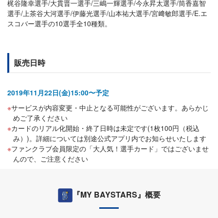
梶谷隆幸選手/大貫晋一選手/三嶋一輝選手/今永昇太選手/筒香嘉智
選手/上茶谷大河選手/伊藤光選手/山本祐大選手/宮﨑敏郎選手/E.エ
スコバー選手の10選手全10種類。
販売日時
2019年11月22日(金)15:00〜予定
サービスが内容変更・中止となる可能性がございます。あらかじ
めご了承ください
カードのリアル化開始・終了日時は未定です(1枚100円（税込
み）)。詳細については別途公式アプリ内でお知らせいたします
ファンクラブ会員限定の「大人気！選手カード」ではございませ
んので、ご注意ください
『MY BAYSTARS』概要