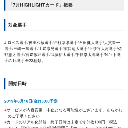
「7月HIGHLIGHTカード」概要
対象選手
J.ロペス選手/神里和毅選手/戸柱恭孝選手/石田健大選手/大貫晋一
選手/三嶋一輝選手/山﨑康晃選手/濵口遥大選手/上茶谷大河選手/佐
野恵太選手/宮﨑敏郎選手/武藤祐太選手/平良拳太郎選手/N.ソト選
手の14選手全23種類。
開始日時
2019年8月16日(金)15:00予定
サービスが内容変更・中止となる可能性がございます。あらかじ
めご了承ください
カードのリアル化開始・終了日時は未定です(1枚100円（税込
み）)。詳細については別途球団公式ホームページ内でお知らせ