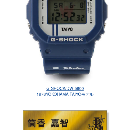
G-SHOCK/DW-5600
1978YOKOHAMA TAIYOモデル