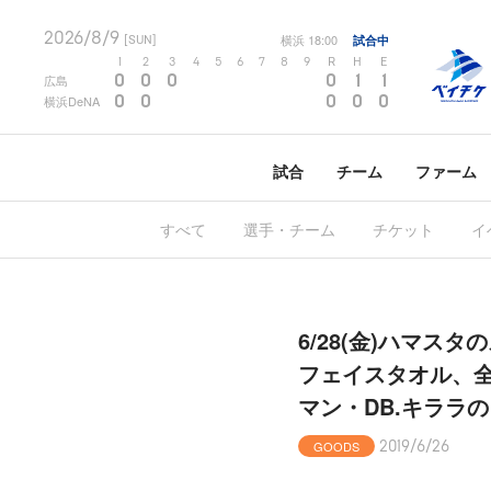
2026/8/9
横浜
18:00
試合中
[SUN]
1
2
3
4
5
6
7
8
9
R
H
E
0
0
0
0
1
1
広島
0
0
0
0
0
横浜DeNA
試合
チーム
ファーム
すべて
選手・チーム
チケット
イ
6/28(金)ハマス
フェイスタオル、全
マン・DB.キララ
GOODS
2019/6/26