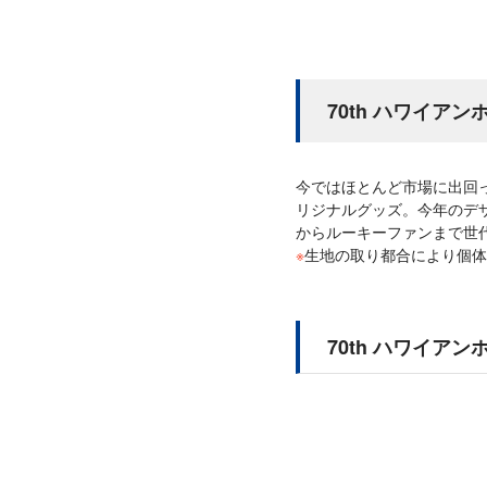
70th ハワイ
今ではほとんど市場に出回って
リジナルグッズ。今年のデ
からルーキーファンまで世
※
生地の取り都合により個体
70th ハワイア