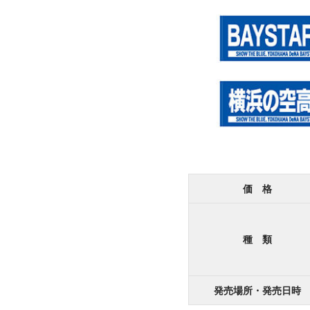
価 格
種 類
発売場所・発売日時