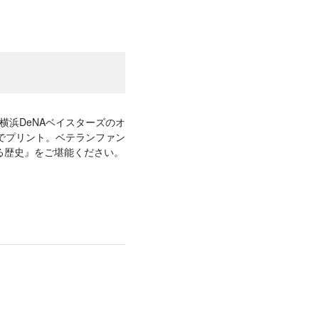
る横浜DeNAベイスターズのオ
でプリント。ベテランファン
る歴史』をご堪能ください。