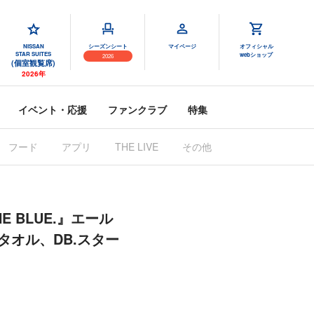
NISSAN
シーズンシート
マイページ
オフィシャル
STAR SUITES
webショップ
2026
(個室観覧席)
2026年
イベント・応援
ファンクラブ
特集
フード
アプリ
THE LIVE
その他
 BLUE.』エール
オル、DB.スター