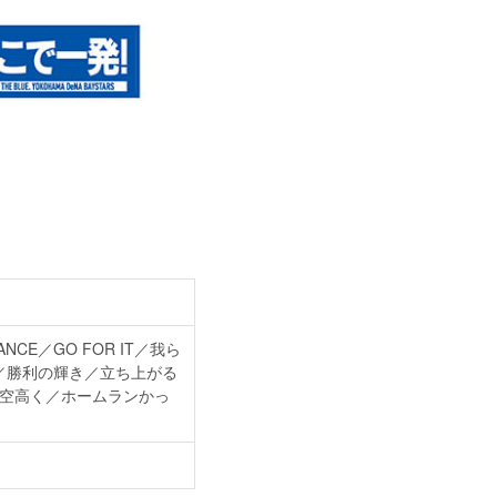
NCE／GO FOR IT／我ら
／勝利の輝き／立ち上がる
浜の空高く／ホームランかっ