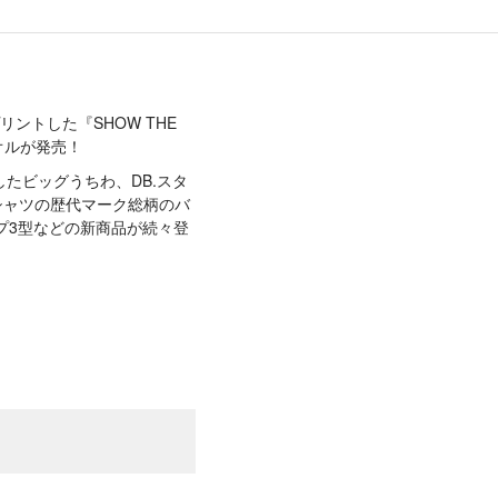
ントした『SHOW THE
オルが発売！
たビッグうちわ、DB.スタ
シャツの歴代マーク総柄のバ
ャップ3型などの新商品が続々登