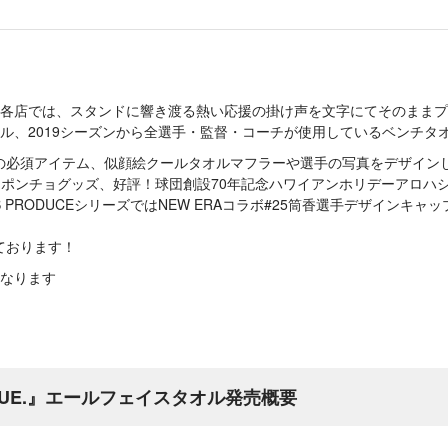
TORE各店では、スタンドに響き渡る熱い応援の掛け声を文字にてそのままプリ
オル、2019シーズンから全選手・監督・コーチが使用しているベンチタ
の必須アイテム、似顔絵クールタオルマフラーや選手の写真をデザインし
ンポンチョグッズ、好評！球団創設70年記念ハワイアンホリデーアロハ
’S PRODUCEシリーズではNEW ERAコラボ#25筒香選手デザインキ
ております！
なります
 BLUE.』エールフェイスタオル発売概要