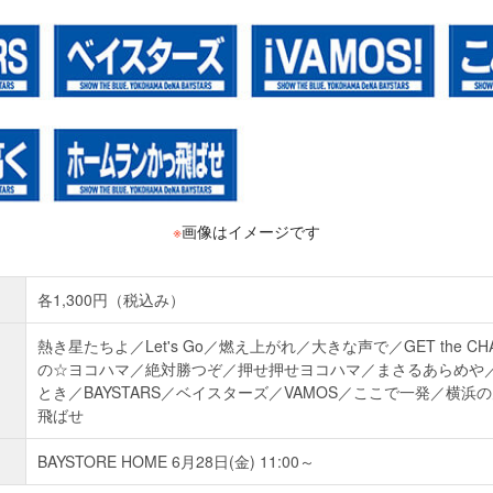
※
画像はイメージです
各1,300円（税込み）
熱き星たちよ／Let's Go／燃え上がれ／大きな声で／GET the CHA
の☆ヨコハマ／絶対勝つぞ／押せ押せヨコハマ／まさるあらめや
とき／BAYSTARS／ベイスターズ／VAMOS／ここで一発／横
飛ばせ
BAYSTORE HOME 6月28日(金) 11:00～