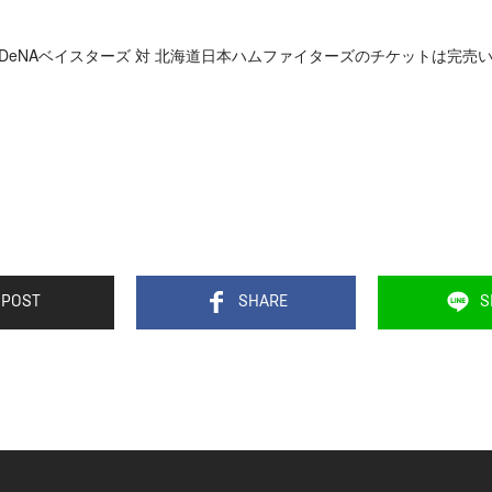
横浜DeNAベイスターズ 対 北海道日本ハムファイターズのチケットは完売
POST
SHARE
S