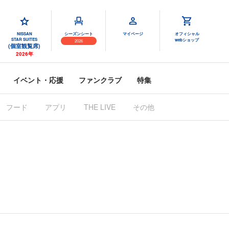
NISSAN
シーズンシート
マイページ
オフィシャル
STAR SUITES
webショップ
2026
(個室観覧席)
2026年
イベント・応援
ファンクラブ
特集
フード
アプリ
THE LIVE
その他