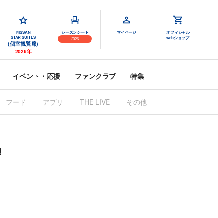
NISSAN
シーズンシート
マイページ
オフィシャル
STAR SUITES
webショップ
2026
(個室観覧席)
2026年
イベント・応援
ファンクラブ
特集
フード
アプリ
THE LIVE
その他
！