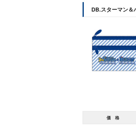
DB.スターマン
価 格