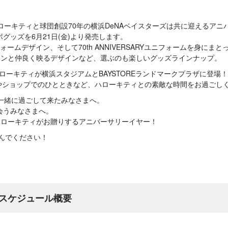
ローキティと球団創設70年の横浜DeNAベイスターズは共に迎えるアニ
グッズを6月21日(金)より発売します。
ニフォームデザイン、そして70th ANNIVERSARYユニフォームを身に
ーマンと仲良く映るデザインなど、選ぶのも楽しいグッズラインナップ。
ハローキティが横浜スタジアムとBAYSTOREランドマークプラザに登場！
ジやショップでのひとときなど、ハローキティとの素敵な時間をお過ごし
と一緒に過ごして来たみなさまへ。
会うみなさまへ。
ハローキティがお贈りするアニバーサリーイヤー！
しんでください！
スケジュール概要