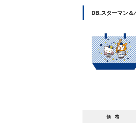
DB.スターマン
価 格