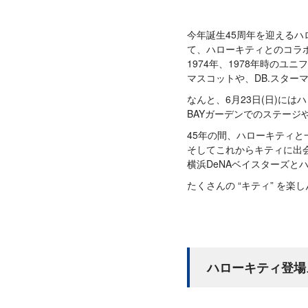
今年誕生45周年を迎えるハ
て、ハローキティとのコラボ
1974年、1978年時のユ
マスコットや、DB.スタ
なんと、6月23日(日)には
BAYガーデンでのステー
45年の間、ハローキティ
そしてこれからキティに出
横浜DeNAベイスターズと
たくさんの “キティ” を楽
ハローキティ登場