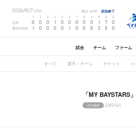
2026/8/7
横浜
18:00
試合終了
[FRI]
1
2
3
4
5
6
7
8
9
R
H
E
0
0
0
1
0
0
0
0
0
1
7
0
広島
1
0
0
0
0
1
0
0
X
2
5
0
横浜DeNA
試合
チーム
ファーム
すべて
選手・チーム
チケット
イ
「MY BAYSTAR
OTHER
2019/4/1