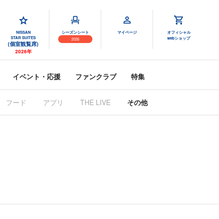
NISSAN
シーズンシート
マイページ
オフィシャル
STAR SUITES
webショップ
2026
(個室観覧席)
2026年
イベント・応援
ファンクラブ
特集
フード
アプリ
THE LIVE
その他