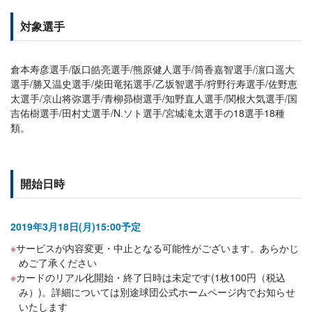
対象選手
倉本寿彦選手/阪口皓亮選手/熊原健人選手/筒香嘉智選手/濵口遥大
選手/勝又温史選手/柴田竜拓選手/乙坂智選手/狩野行寿選手/佐野恵
太選手/京山将弥選手/青柳昴樹選手/知野直人選手/関根大気選手/国
吉佑樹選手/田村丈選手/N.ソト選手/宮城滝太選手の18選手18種
類。
開始日時
2019年3月18日(月)15:00予定
サービスが内容変更・中止となる可能性がございます。あらかじ
めご了承ください
カードのリアル化開始・終了日時は未定です(1枚100円（税込
み）)。詳細については別途球団公式ホームページ内でお知らせ
いたします