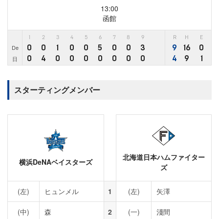
13:00
函館
1
2
3
4
5
6
7
8
9
R
H
E
0
0
1
0
0
5
0
0
3
9
16
0
De
0
4
0
0
0
0
0
0
0
4
9
1
日
スターティングメンバー
北海道日本ハムファイター
横浜DeNAベイスターズ
ズ
(左)
ヒュンメル
1
(左)
矢澤
(中)
森
2
(一)
淺間