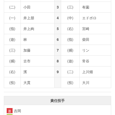
(二)
小田
3
(三)
有薗
(一)
井上朋
4
(中)
エドポロ
(指)
井上絢
5
(右)
宮崎
(遊)
林
6
(指)
柴田
(三)
加藤
7
(捕)
リン
(捕)
古市
8
(遊)
常谷
(右)
濱
9
(二)
上川畑
(投)
大貫
(投)
大川
責任投手
吉岡
勝