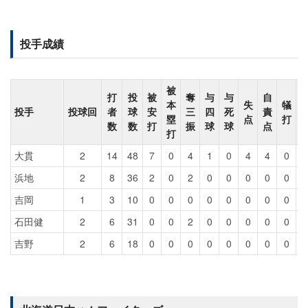
投手成績
被
打
投
被
奪
与
与
自
本
失
犠
投手
投球回
者
球
安
三
四
死
責
塁
点
打
数
数
打
振
球
球
点
打
大貫
2
14
48
7
0
4
1
0
4
4
0
浜地
2
8
36
2
0
2
0
0
0
0
0
吉岡
1
3
10
0
0
0
0
0
0
0
0
石田健
2
6
31
0
0
2
0
0
0
0
0
吉野
2
6
18
0
0
0
0
0
0
0
0