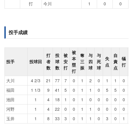
打
今川
1
0
0
投手成績
被
打
投
被
奪
与
与
自
本
失
犠
投手
投球回
者
球
安
三
四
死
責
塁
点
打
数
数
打
振
球
球
点
打
大川
4 2/3
21
77
7
0
1
2
0
1
1
0
福田
1 1/3
9
41
5
0
1
1
0
5
5
0
池田
1
4
18
1
0
1
0
0
0
0
0
河野
1
4
22
0
0
1
1
0
0
0
0
玉井
1
8
33
3
0
1
1
0
3
0
1