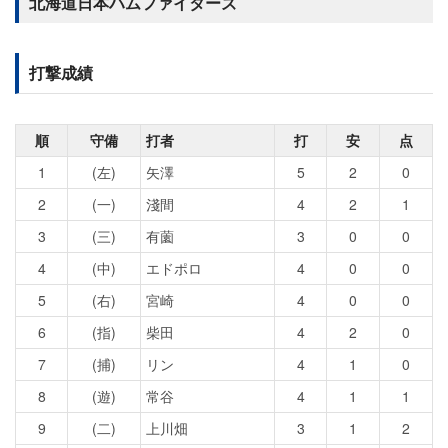
北海道日本ハムファイターズ
打撃成績
順
守備
打者
打
安
点
1
(左)
矢澤
5
2
0
2
(一)
淺間
4
2
1
3
(三)
有薗
3
0
0
4
(中)
エドポロ
4
0
0
5
(右)
宮崎
4
0
0
6
(指)
柴田
4
2
0
7
(捕)
リン
4
1
0
8
(遊)
常谷
4
1
1
9
(二)
上川畑
3
1
2