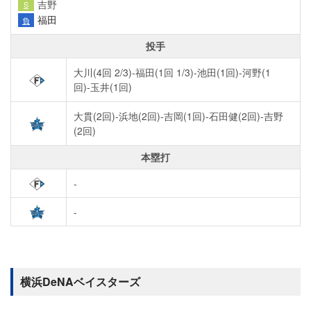
吉野
S
福田
負
投手
大川(4回 2/3)-福田(1回 1/3)-池田(1回)-河野(1
回)-玉井(1回)
大貫(2回)-浜地(2回)-吉岡(1回)-石田健(2回)-吉野
(2回)
本塁打
-
-
横浜DeNAベイスターズ