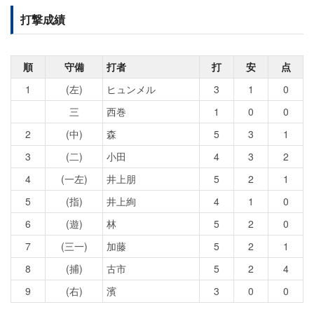
打撃成績
順
守備
打者
打
安
点
1
(左)
ヒュンメル
3
1
0
三
西巻
1
0
0
2
(中)
森
5
3
1
3
(二)
小田
4
3
2
4
(一左)
井上朋
5
2
1
5
(指)
井上絢
4
1
0
6
(遊)
林
5
2
0
7
(三一)
加藤
5
2
1
8
(捕)
古市
5
2
4
9
(右)
濱
3
0
0