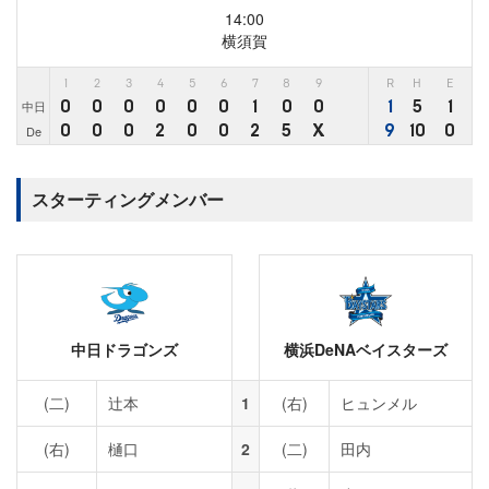
14:00
横須賀
1
2
3
4
5
6
7
8
9
R
H
E
0
0
0
0
0
0
1
0
0
1
5
1
中日
0
0
0
2
0
0
2
5
X
9
10
0
De
スターティングメンバー
中日ドラゴンズ
横浜DeNAベイスターズ
(二)
辻本
1
(右)
ヒュンメル
(右)
樋口
2
(二)
田内