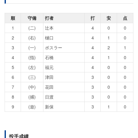
順
守備
打者
打
安
点
1
(二)
辻本
4
0
0
2
(右)
樋口
4
1
0
3
(一)
ボスラー
4
2
1
4
(指)
石橋
4
1
0
5
(左)
福元
4
0
0
6
(三)
津田
3
0
0
7
(中)
花田
3
0
0
8
(捕)
日渡
3
0
0
9
(遊)
新保
3
1
0
投手成績