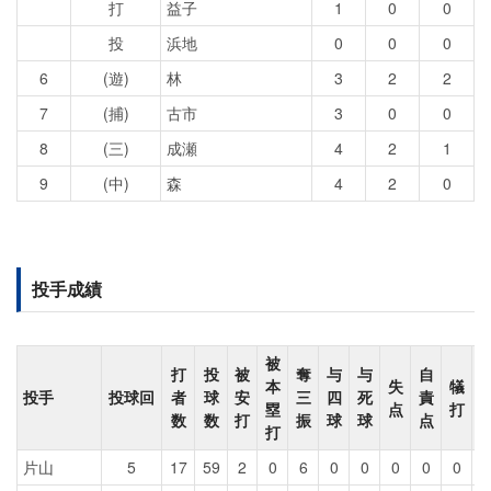
打
益子
1
0
0
投
浜地
0
0
0
6
(遊)
林
3
2
2
7
(捕)
古市
3
0
0
8
(三)
成瀬
4
2
1
9
(中)
森
4
2
0
投手成績
被
打
投
被
奪
与
与
自
本
失
犠
投手
投球回
者
球
安
三
四
死
責
塁
点
打
数
数
打
振
球
球
点
打
片山
5
17
59
2
0
6
0
0
0
0
0