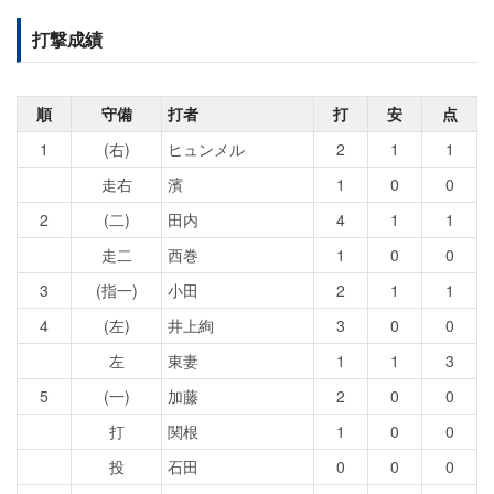
打撃成績
順
守備
打者
打
安
点
1
(右)
ヒュンメル
2
1
1
走右
濱
1
0
0
2
(二)
田内
4
1
1
走二
西巻
1
0
0
3
(指一)
小田
2
1
1
4
(左)
井上絢
3
0
0
左
東妻
1
1
3
5
(一)
加藤
2
0
0
打
関根
1
0
0
投
石田
0
0
0