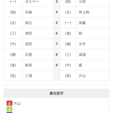
(一)
ボスラー
3
(指)
小田
(指)
石橋
4
(左)
井上絢
(左)
福元
5
(一)
加藤
(三)
津田
6
(遊)
林
(中)
花田
7
(捕)
古市
(捕)
日渡
8
(三)
成瀬
(遊)
新保
9
(中)
森
(投)
三浦
(投)
片山
責任投手
片山
勝
-
S