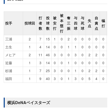
被
打
投
被
奪
与
与
自
本
失
犠
投手
投球回
者
球
安
三
四
死
責
塁
点
打
数
数
打
振
球
球
点
打
三浦
2
7
15
1
0
2
0
0
0
0
0
土生
1
4
14
0
0
1
1
0
0
0
0
メヒア
2
11
46
3
0
0
3
0
2
2
0
近藤
1
3
14
0
0
1
0
0
0
0
0
杉浦
1
7
25
3
0
0
1
0
2
2
0
福田
1
9
40
3
0
1
3
0
5
4
0
横浜DeNAベイスターズ