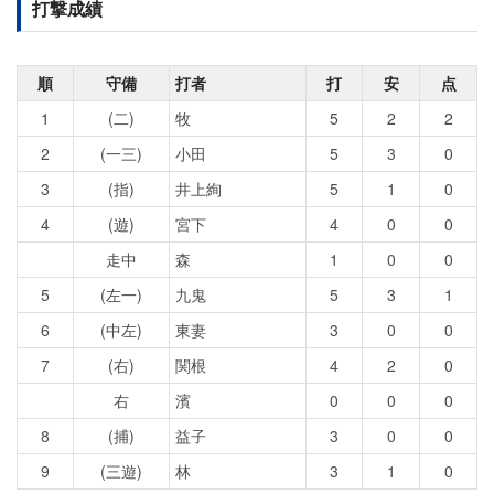
打撃成績
順
守備
打者
打
安
点
1
(二)
牧
5
2
2
2
(一三)
小田
5
3
0
3
(指)
井上絢
5
1
0
4
(遊)
宮下
4
0
0
走中
森
1
0
0
5
(左一)
九鬼
5
3
1
6
(中左)
東妻
3
0
0
7
(右)
関根
4
2
0
右
濱
0
0
0
8
(捕)
益子
3
0
0
9
(三遊)
林
3
1
0