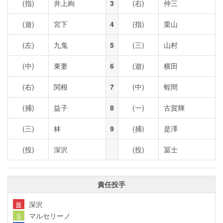
(指)
井上絢
3
(右)
仲三
(遊)
宮下
4
(指)
栗山
(左)
九鬼
5
(三)
山村
(中)
東妻
6
(遊)
横田
(右)
関根
7
(中)
蛭間
(捕)
益子
8
(一)
古賀輝
(三)
林
9
(捕)
是澤
(投)
深沢
(投)
冨士
責任投手
深沢
勝
マルセリーノ
S