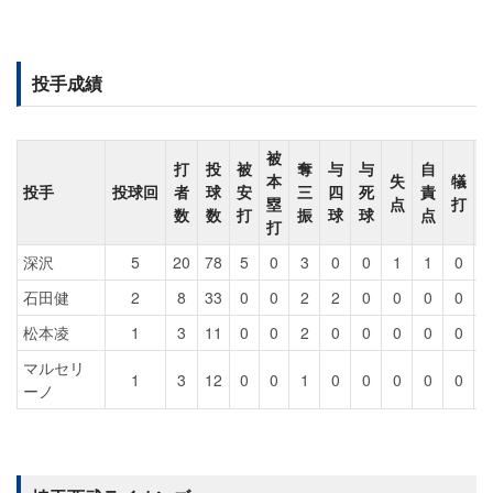
投手成績
被
打
投
被
奪
与
与
自
本
失
犠
投手
投球回
者
球
安
三
四
死
責
塁
点
打
数
数
打
振
球
球
点
打
深沢
5
20
78
5
0
3
0
0
1
1
0
石田健
2
8
33
0
0
2
2
0
0
0
0
松本凌
1
3
11
0
0
2
0
0
0
0
0
マルセリ
1
3
12
0
0
1
0
0
0
0
0
ーノ