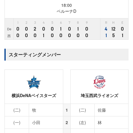
18:00
ベルーナD
1
2
3
4
5
6
7
8
9
R
H
E
0
0
2
0
0
1
0
1
0
4
12
0
De
0
0
0
1
0
0
0
0
0
1
5
1
西
スターティングメンバー
横浜DeNAベイスターズ
埼玉西武ライオンズ
(二)
牧
1
(二)
佐藤
(一)
小田
2
(左)
林