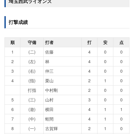
埼玉西武ライオンズ
打撃成績
順
守備
打者
打
安
点
1
(二)
佐藤
4
0
0
2
(左)
林
4
0
0
3
(右)
仲三
4
0
0
4
(指)
栗山
2
1
0
打指
中村剛
2
0
0
5
(三)
山村
3
0
0
6
(遊)
横田
4
1
1
7
(中)
蛭間
4
1
0
8
(一)
古賀輝
2
1
0