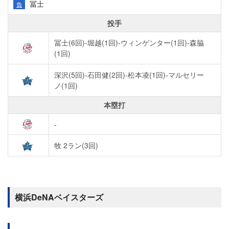
冨士
負
投手
冨士(6回)-堀越(1回)-ウィンゲンター(1回)-森脇
(1回)
深沢(5回)-石田健(2回)-松本凌(1回)-マルセリー
ノ(1回)
本塁打
-
牧 2ラン(3回)
横浜DeNAベイスターズ