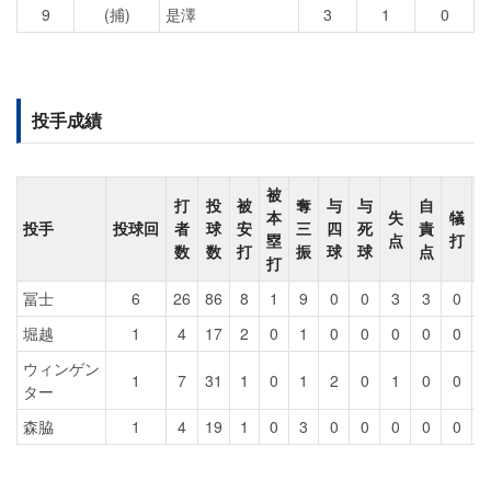
9
(捕)
是澤
3
1
0
投手成績
被
打
投
被
奪
与
与
自
本
失
犠
投手
投球回
者
球
安
三
四
死
責
塁
点
打
数
数
打
振
球
球
点
打
冨士
6
26
86
8
1
9
0
0
3
3
0
堀越
1
4
17
2
0
1
0
0
0
0
0
ウィンゲン
1
7
31
1
0
1
2
0
1
0
0
ター
森脇
1
4
19
1
0
3
0
0
0
0
0