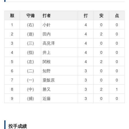
順
守備
打者
打
安
点
1
(右)
小針
4
0
0
2
(遊)
田内
4
2
0
3
(三)
高見澤
4
0
0
4
(指)
井上
4
0
0
5
(左)
関根
4
2
0
6
(二)
知野
3
0
0
7
(一)
粟飯原
3
0
0
8
(中)
勝又
3
2
1
9
(捕)
近藤
3
0
0
投手成績