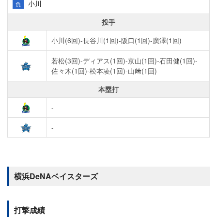
小川
負
投手
小川(6回)-長谷川(1回)-阪口(1回)-廣澤(1回)
若松(3回)-ディアス(1回)-京山(1回)-石田健(1回)-
佐々木(1回)-松本凌(1回)-山﨑(1回)
本塁打
-
-
横浜DeNAベイスターズ
打撃成績