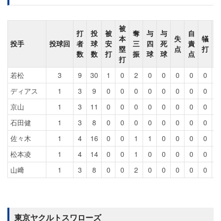
被
打
投
被
奪
与
与
自
本
失
犠
投手
投球回
者
球
安
三
四
死
責
塁
点
打
数
数
打
振
球
球
点
打
若松
3
9
30
1
0
2
0
0
0
0
0
0
ディアス
1
3
9
0
0
0
0
0
0
0
0
0
京山
1
3
11
0
0
0
0
0
0
0
0
0
石田健
1
3
8
0
0
0
0
0
0
0
0
0
佐々木
1
4
16
0
0
1
1
0
0
0
0
0
松本凌
1
4
14
0
0
1
0
0
0
0
0
0
山﨑
1
3
8
0
0
2
0
0
0
0
0
0
東京ヤクルトスワローズ