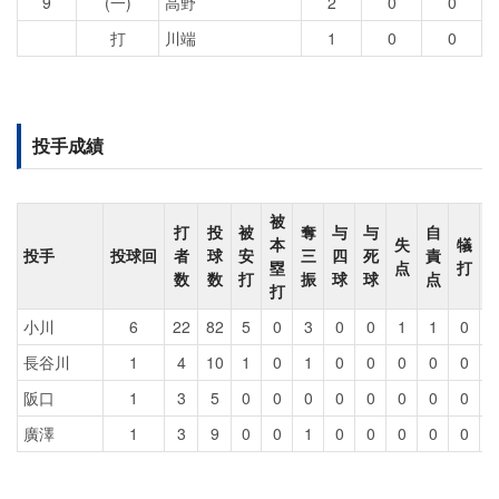
9
(一)
高野
2
0
0
打
川端
1
0
0
投手成績
被
打
投
被
奪
与
与
自
本
失
犠
投手
投球回
者
球
安
三
四
死
責
塁
点
打
数
数
打
振
球
球
点
打
小川
6
22
82
5
0
3
0
0
1
1
0
長谷川
1
4
10
1
0
1
0
0
0
0
0
阪口
1
3
5
0
0
0
0
0
0
0
0
廣澤
1
3
9
0
0
1
0
0
0
0
0