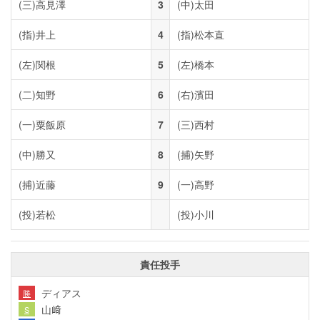
(三)
高見澤
3
(中)
太田
(指)
井上
4
(指)
松本直
(左)
関根
5
(左)
橋本
(二)
知野
6
(右)
濱田
(一)
粟飯原
7
(三)
西村
(中)
勝又
8
(捕)
矢野
(捕)
近藤
9
(一)
高野
(投)
若松
(投)
小川
責任投手
ディアス
勝
山﨑
S