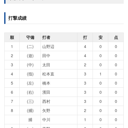
打撃成績
順
守備
打者
打
安
点
1
(二)
山野辺
4
0
0
2
(遊)
田中
4
0
0
3
(中)
太田
2
0
0
4
(指)
松本直
3
1
0
5
(左)
橋本
3
0
0
6
(右)
濱田
3
0
0
7
(三)
西村
3
0
0
8
(捕)
矢野
2
0
0
捕
中川
1
0
0