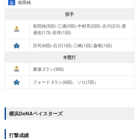
前田純
負
投手
前田純(5回)-三浦(0回)-中村亮(2回)-古川(2/3)-渡
邊佑(1/3)-岩井(1回)
庄司(6回)-石川(1回)-三嶋(1回)-森唯(1回)
本塁打
廣瀬 2ラン(9回)
フォード 2ラン(6回)、ソロ(7回）
横浜DeNAベイスターズ
打撃成績