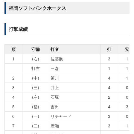
福岡ソフトバンクホークス
打撃成績
順
守備
打者
打
安
1
(右)
佐藤航
3
1
打右
三森
1
1
2
(中)
笹川
4
1
3
(三)
井上
4
0
4
(左)
石塚
2
0
5
(指)
吉田
4
3
6
(一)
リチャード
3
0
7
(二)
廣瀬
3
1