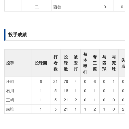
二
西巻
0
0
投手成績
被
打
投
被
奪
与
与
本
失
投手
投球回
者
球
安
三
四
死
塁
点
数
数
打
振
球
球
打
庄司
6
21
79
4
0
6
0
1
0
石川
1
5
18
1
0
1
0
1
0
三嶋
1
5
21
2
0
1
0
0
0
森唯
1
5
21
1
1
2
1
0
2