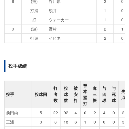
8
(捕)
谷川原
2
0
打捕
嶺井
1
0
打
ウォーカー
1
0
9
(遊)
野村
2
1
打遊
イヒネ
2
0
投手成績
被
打
投
被
奪
与
与
本
失
投手
投球回
者
球
安
三
四
死
塁
点
数
数
打
振
球
球
打
前田純
5
22
92
4
0
2
4
0
2
三浦
0
6
18
6
1
0
0
0
3