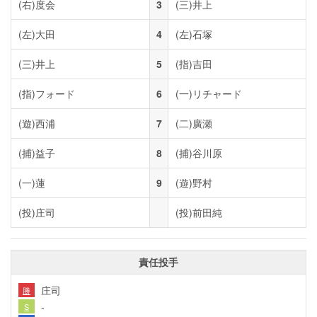
(右)
度会
3
(三)
井上
(左)
大田
4
(左)
石塚
(三)
井上
5
(指)
吉田
(指)
フォード
6
(一)
リチャード
(遊)
西浦
7
(二)
廣瀬
(捕)
益子
8
(捕)
谷川原
(一)
蓮
9
(遊)
野村
(投)
庄司
(投)
前田純
責任投手
庄司
勝
-
S