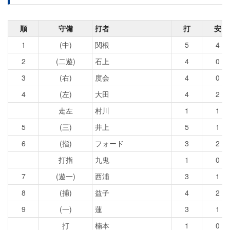
順
守備
打者
打
安
1
(中)
関根
5
4
2
(二遊)
石上
4
0
3
(右)
度会
4
0
4
(左)
大田
4
2
走左
村川
1
1
5
(三)
井上
5
1
6
(指)
フォード
3
2
打指
九鬼
1
0
7
(遊一)
西浦
3
1
8
(捕)
益子
4
2
9
(一)
蓮
3
1
打
楠本
1
0