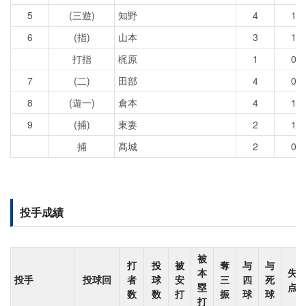
5
(三遊)
知野
4
1
6
(指)
山本
3
1
打指
梶原
1
0
7
(二)
田部
4
0
8
(遊一)
倉本
4
1
9
(捕)
東妻
2
1
捕
髙城
2
0
投手成績
被
打
投
被
奪
与
与
本
失
投手
投球回
者
球
安
三
四
死
塁
点
数
数
打
振
球
球
打