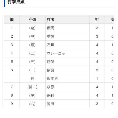
打撃成績
順
守備
打者
打
安
1
(遊)
廣岡
3
1
2
(中)
重信
3
0
3
(指)
石川
4
1
4
(二)
ウレーニャ
4
0
5
(三)
勝俣
4
0
6
(一)
伊藤
3
0
捕
坂本勇
1
0
7
(捕一)
萩原
4
1
8
(左)
保科
4
1
9
(右)
岡田
3
0