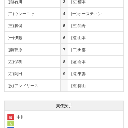
(指)
石川
3
(左)
楠本
(二)
ウレーニャ
4
(一)
オースティン
(三)
勝俣
5
(三)
知野
(一)
伊藤
6
(指)
山本
(捕)
萩原
7
(二)
田部
(左)
保科
8
(遊)
倉本
(右)
岡田
9
(捕)
東妻
(投)
アンドリース
(投)
徳山
責任投手
中川
勝
-
S