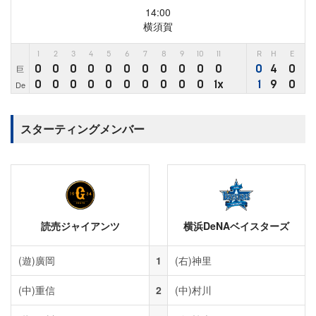
14:00
横須賀
1
2
3
4
5
6
7
8
9
10
11
R
H
E
0
0
0
0
0
0
0
0
0
0
0
0
4
0
巨
0
0
0
0
0
0
0
0
0
0
1x
1
9
0
De
スターティングメンバー
読売ジャイアンツ
横浜DeNAベイスターズ
(遊)
廣岡
1
(右)
神里
(中)
重信
2
(中)
村川