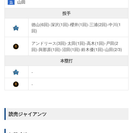
山田
負
投手
徳山(6回)-深沢(1回)-櫻井(1回)-三浦(2回)-中川(1
回)
アンドリース(3回)-太田(1回)-高木(1回)-戸田(2
回)-與那原(1回)-沼田(1回)-鈴木優(1回)-山田(2/3)
本塁打
-
-
読売ジャイアンツ