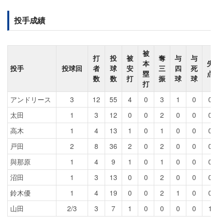
投手成績
被
打
投
被
奪
与
与
本
失
投手
投球回
者
球
安
三
四
死
塁
点
数
数
打
振
球
球
打
アンドリース
3
12
55
4
0
3
1
0
0
太田
1
3
12
0
0
2
0
0
0
高木
1
4
13
1
0
1
0
0
0
戸田
2
8
36
2
0
2
0
0
0
與那原
1
4
9
1
0
1
0
0
0
沼田
1
3
13
0
0
2
0
0
0
鈴木優
1
4
19
0
0
2
1
0
0
山田
2/3
3
7
1
0
0
0
0
1