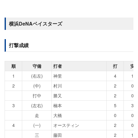
横浜DeNAベイスターズ
打撃成績
順
守備
打者
打
安
1
(右左)
神里
4
1
2
(中)
村川
2
0
打中
勝又
2
0
3
(左右)
楠本
5
3
走
大橋
0
0
4
(一)
オースティン
2
0
三
藤田
2
1