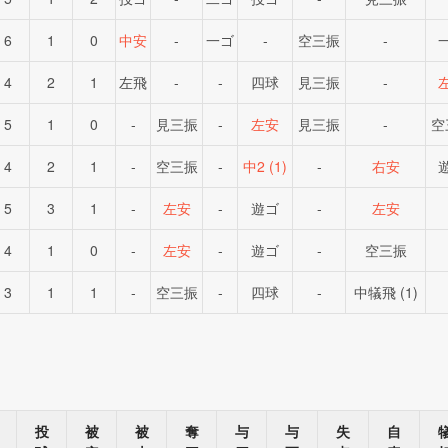
6
1
0
中安
-
一ゴ
-
空三振
-
4
2
1
左飛
-
-
四球
見三振
-
5
1
0
-
見三振
-
左安
見三振
-
空
4
2
1
-
空三振
-
中2 (1)
-
右安
5
3
1
-
左安
-
遊ゴ
-
左安
4
1
0
-
左安
-
遊ゴ
-
空三振
3
1
1
-
空三振
-
四球
-
中犠飛 (1)
投
被
被
奪
与
与
失
自