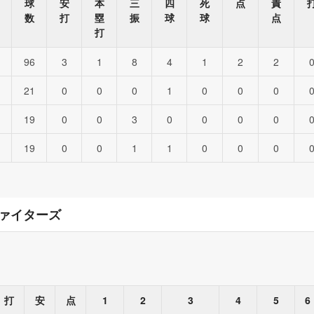
球
安
本
三
四
死
点
責
数
打
塁
振
球
球
点
打
96
3
1
8
4
1
2
2
21
0
0
0
1
0
0
0
19
0
0
3
0
0
0
0
19
0
0
1
1
0
0
0
ァイターズ
打
安
点
1
2
3
4
5
6