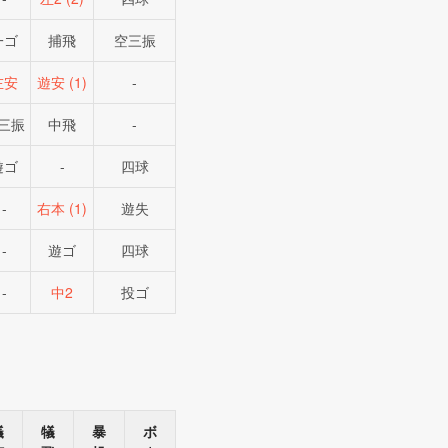
一ゴ
捕飛
空三振
左安
遊安 (1)
-
三振
中飛
-
遊ゴ
-
四球
-
右本 (1)
遊失
-
遊ゴ
四球
-
中2
投ゴ
犠
犠
暴
ボ