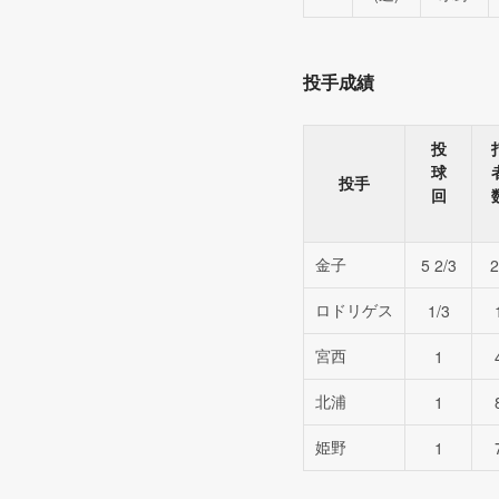
投手成績
投
球
投手
回
金子
5 2/3
2
ロドリゲス
1/3
宮西
1
北浦
1
姫野
1