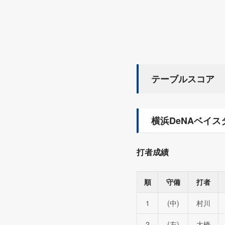
テーブルスコア
横浜DeNAベイス
打者成績
順
守備
打者
1
(中)
村川
2
(左)
大橋