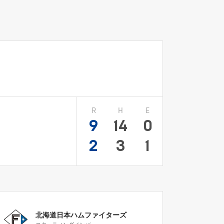
R
H
E
9
14
0
2
3
1
北海道日本ハムファイターズ