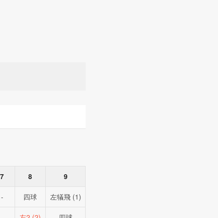
7
8
9
-
四球
左犠飛 (1)
-
左2 (2)
四球