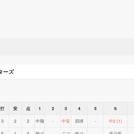
ターズ
打
安
点
1
2
3
4
5
6
3
2
2
中飛
-
中安
四球
-
中2 (1)
5
1
2
投ゴ
-
二ゴ
投ゴ
-
見三振