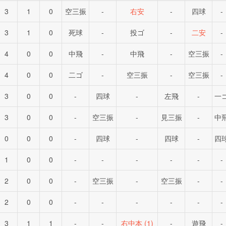
3
1
0
空三振
-
右安
-
四球
-
3
1
0
死球
-
投ゴ
-
二安
-
4
0
0
中飛
-
中飛
-
空三振
-
4
0
0
二ゴ
-
空三振
-
空三振
-
3
0
0
-
四球
-
左飛
-
一
3
0
0
-
空三振
-
見三振
-
中
0
0
0
-
四球
-
四球
-
四
1
0
0
-
-
-
-
-
-
2
0
0
-
空三振
-
空三振
-
-
2
0
0
-
-
-
-
-
-
3
1
1
-
-
右中本 (1)
-
遊飛
-