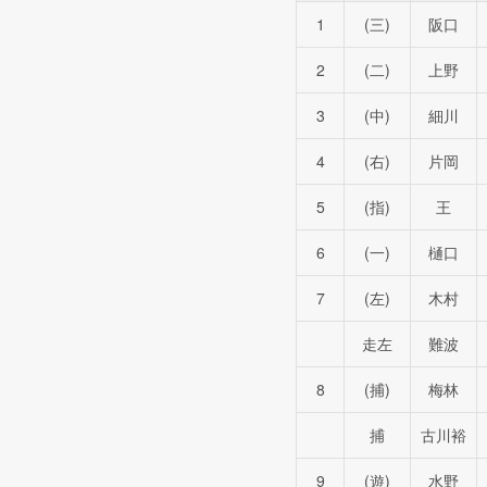
1
(三)
阪口
2
(二)
上野
3
(中)
細川
4
(右)
片岡
5
(指)
王
6
(一)
樋口
7
(左)
木村
走左
難波
8
(捕)
梅林
捕
古川裕
9
(遊)
水野