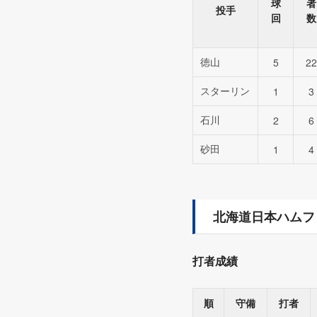
球
者
投手
回
数
徳山
5
22
スターリン
1
3
石川
2
6
砂田
1
4
北海道日本ハムフ
打者成績
順
守備
打者