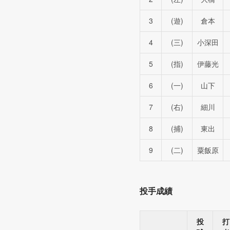
3
(遊)
倉本
4
(三)
小深田
5
(指)
伊藤光
6
(一)
山下
7
(右)
細川
8
(捕)
東出
9
(二)
粟飯原
投手成績
投
打