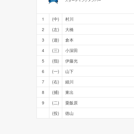
スターティングメンバー
1
(中)
村川
2
(左)
大橋
3
(遊)
倉本
4
(三)
小深田
5
(指)
伊藤光
6
(一)
山下
7
(右)
細川
8
(捕)
東出
9
(二)
粟飯原
(投)
徳山