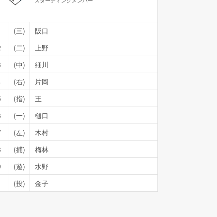
スターティングメンバー
1
(三)
阪口
2
(二)
上野
3
(中)
細川
4
(右)
片岡
5
(指)
王
6
(一)
樋口
7
(左)
木村
8
(捕)
梅林
9
(遊)
水野
(投)
金子