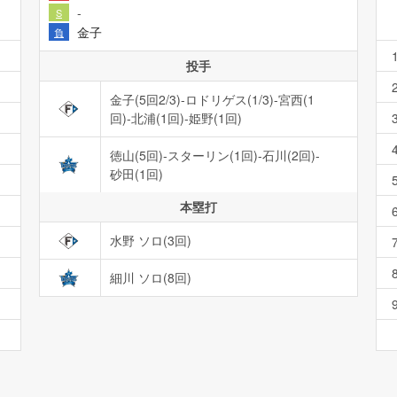
-
S
金子
負
投手
金子(5回2/3)-ロドリゲス(1/3)-宮西(1
回)-北浦(1回)-姫野(1回)
徳山(5回)-スターリン(1回)-石川(2回)-
砂田(1回)
本塁打
水野 ソロ(3回)
細川 ソロ(8回)