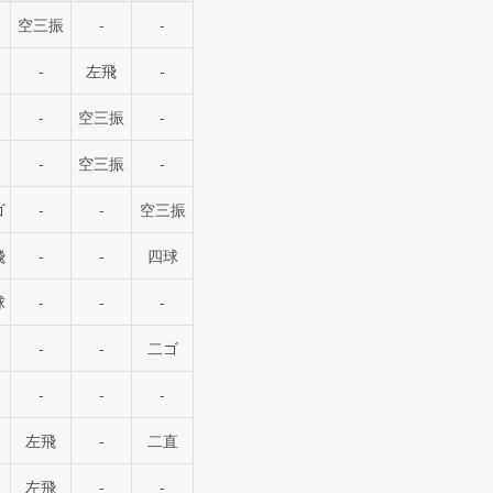
空三振
-
-
-
左飛
-
-
空三振
-
-
空三振
-
ゴ
-
-
空三振
飛
-
-
四球
球
-
-
-
-
-
二ゴ
-
-
-
左飛
-
二直
左飛
-
-