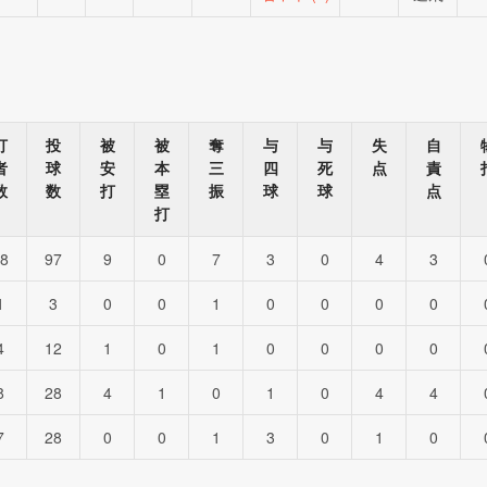
打
投
被
被
奪
与
与
失
自
者
球
安
本
三
四
死
点
責
数
数
打
塁
振
球
球
点
打
8
97
9
0
7
3
0
4
3
1
3
0
0
1
0
0
0
0
4
12
1
0
1
0
0
0
0
8
28
4
1
0
1
0
4
4
7
28
0
0
1
3
0
1
0