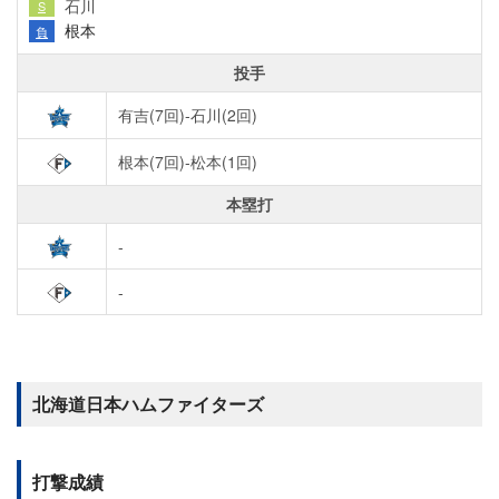
石川
S
根本
負
投手
有吉(7回)-石川(2回)
根本(7回)-松本(1回)
本塁打
-
-
北海道日本ハムファイターズ
打撃成績