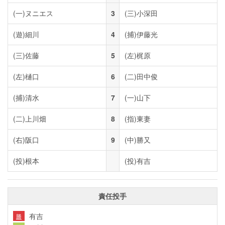
(一)
ヌニエス
3
(三)
小深田
(遊)
細川
4
(捕)
伊藤光
(三)
佐藤
5
(左)
梶原
(左)
樋口
6
(二)
田中俊
(捕)
清水
7
(一)
山下
(二)
上川畑
8
(指)
東妻
(右)
阪口
9
(中)
勝又
(投)
根本
(投)
有吉
責任投手
有吉
勝