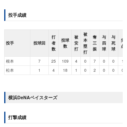
投手成績
被
打
被
奪
与
与
投球
本
失
投手
投球回
者
安
三
四
死
数
塁
点
数
打
振
球
球
打
根本
7
25
109
4
0
7
0
0
1
松本
1
4
18
1
0
2
0
0
0
横浜DeNAベイスターズ
打撃成績