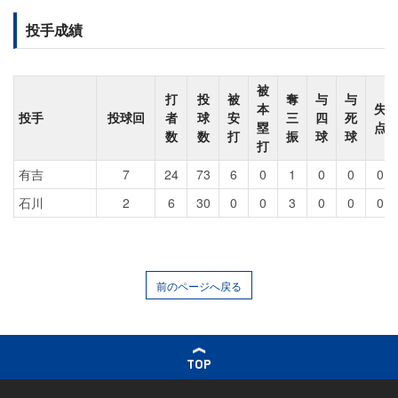
投手成績
被
打
投
被
奪
与
与
本
失
投手
投球回
者
球
安
三
四
死
塁
点
数
数
打
振
球
球
打
有吉
7
24
73
6
0
1
0
0
0
石川
2
6
30
0
0
3
0
0
0
前のページへ戻る
TOP