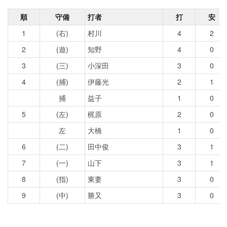
順
守備
打者
打
安
1
(右)
村川
4
2
2
(遊)
知野
4
0
3
(三)
小深田
3
0
4
(捕)
伊藤光
2
1
捕
益子
1
0
5
(左)
梶原
2
0
左
大橋
1
0
6
(二)
田中俊
3
1
7
(一)
山下
3
1
8
(指)
東妻
3
0
9
(中)
勝又
3
0