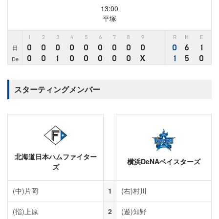
13:00
平塚
1
2
3
4
5
6
7
8
9
R
H
E
0
0
0
0
0
0
0
0
0
0
6
1
日
0
0
1
0
0
0
0
0
X
1
5
0
De
スターティングメンバー
北海道日本ハムファイター
横浜DeNAベイスターズ
ズ
(中)
片岡
1
(右)
村川
(指)
上原
2
(遊)
知野