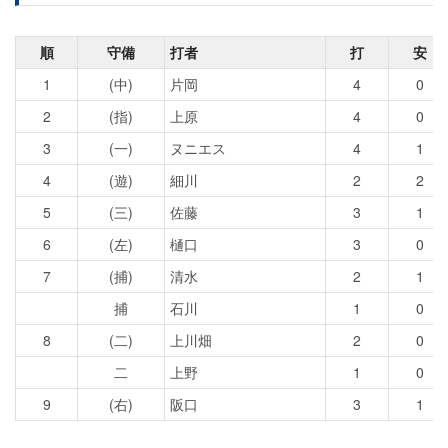
順
守備
打者
打
安
1
(中)
片岡
4
0
2
(指)
上原
4
0
3
(一)
ヌニエス
4
1
4
(遊)
細川
2
2
5
(三)
佐藤
3
1
6
(左)
樋口
3
0
7
(捕)
清水
2
1
捕
石川
1
0
8
(二)
上川畑
2
0
二
上野
1
0
9
(右)
阪口
3
1