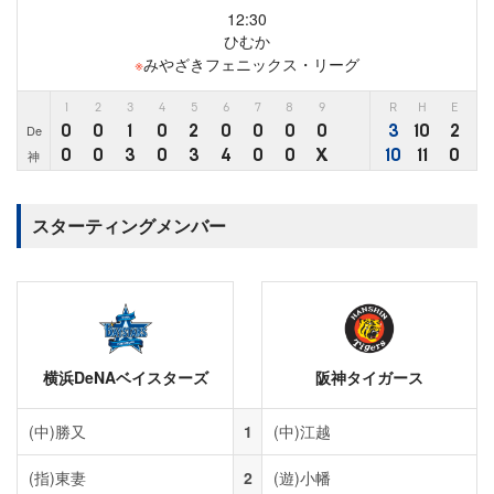
12:30
ひむか
※
みやざきフェニックス・リーグ
1
2
3
4
5
6
7
8
9
R
H
E
0
0
1
0
2
0
0
0
0
3
10
2
De
0
0
3
0
3
4
0
0
X
10
11
0
神
スターティングメンバー
横浜DeNAベイスターズ
阪神タイガース
(中)
勝又
1
(中)
江越
(指)
東妻
2
(遊)
小幡