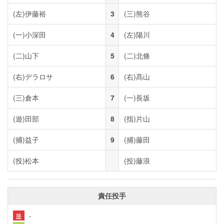
(左)
伊藤裕
3
(三)
熊谷
(一)
小深田
4
(左)
陽川
(二)
山下
5
(二)
北條
(右)
デラロサ
6
(右)
髙山
(三)
倉本
7
(一)
長坂
(遊)
田部
8
(指)
片山
(捕)
益子
9
(捕)
藤田
(投)
松本
(投)
藤浪
責任投手
-
勝