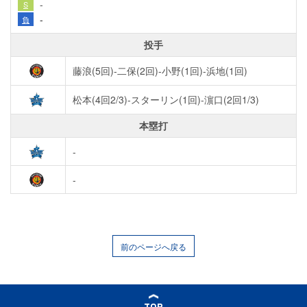
-
S
-
負
投手
藤浪(5回)-二保(2回)-小野(1回)-浜地(1回)
松本(4回2/3)-スターリン(1回)-濵口(2回1/3)
本塁打
-
-
前のページへ戻る