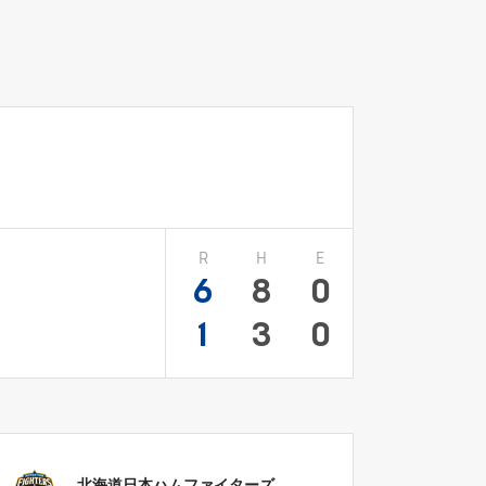
R
H
E
6
8
0
1
3
0
北海道日本ハムファイターズ