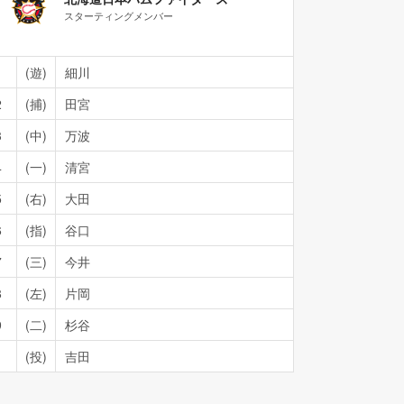
スターティングメンバー
1
(遊)
細川
2
(捕)
田宮
3
(中)
万波
4
(一)
清宮
5
(右)
大田
6
(指)
谷口
7
(三)
今井
8
(左)
片岡
9
(二)
杉谷
(投)
吉田