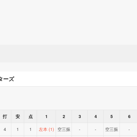
ターズ
打
安
点
1
2
3
4
5
6
4
1
1
左本 (1)
空三振
-
-
空三振
-