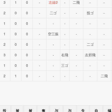
3
1
0
-
左線2
-
二飛
-
-
2
0
0
-
二ゴ
-
-
投ゴ
-
1
0
0
-
-
-
-
-
-
1
0
0
-
空三振
-
-
-
-
2
0
0
-
-
-
-
二ゴ
-
3
0
0
-
-
右飛
-
左邪飛
-
1
0
0
-
-
三ゴ
-
-
-
2
1
0
-
-
-
-
-
二飛
投
被
被
奪
与
与
失
自
犠