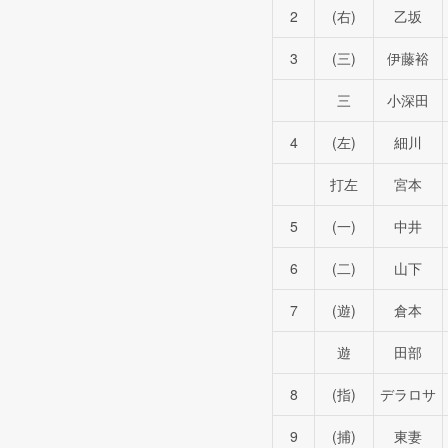
2
(右)
乙坂
3
(三)
伊藤裕
三
小深田
4
(左)
細川
打左
宮本
5
(一)
中井
6
(二)
山下
7
(遊)
倉本
遊
田部
8
(指)
デラロサ
9
(捕)
東妻