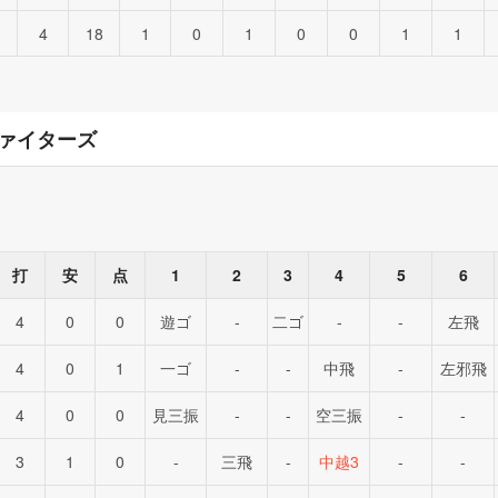
4
18
1
0
1
0
0
1
1
ァイターズ
打
安
点
1
2
3
4
5
6
4
0
0
遊ゴ
-
二ゴ
-
-
左飛
4
0
1
一ゴ
-
-
中飛
-
左邪飛
4
0
0
見三振
-
-
空三振
-
-
3
1
0
-
三飛
-
中越3
-
-