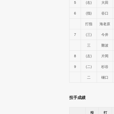
5
(右)
大田
6
(指)
谷口
打指
海老原
7
(三)
今井
三
難波
8
(左)
片岡
9
(二)
杉谷
二
樋口
投手成績
投
打