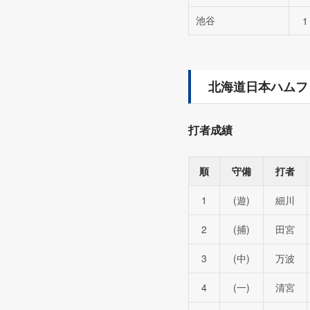
池谷
1
北海道日本ハムフ
打者成績
順
守備
打者
1
(遊)
細川
2
(捕)
田宮
3
(中)
万波
4
(一)
清宮