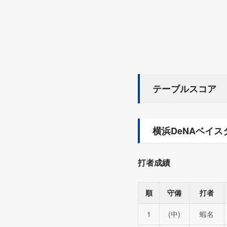
テーブルスコア
横浜DeNAベイス
打者成績
順
守備
打者
1
(中)
蝦名