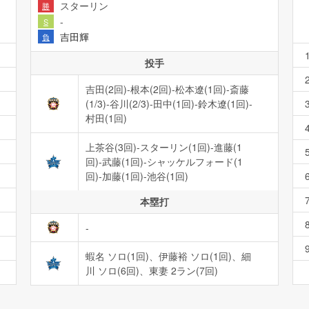
スターリン
勝
-
S
吉田輝
負
投手
吉田(2回)-根本(2回)-松本遼(1回)-斎藤
(1/3)-谷川(2/3)-田中(1回)-鈴木遼(1回)-
村田(1回)
上茶谷(3回)-スターリン(1回)-進藤(1
回)-武藤(1回)-シャッケルフォード(1
回)-加藤(1回)-池谷(1回)
本塁打
-
蝦名 ソロ(1回)、伊藤裕 ソロ(1回)、細
川 ソロ(6回)、東妻 2ラン(7回)