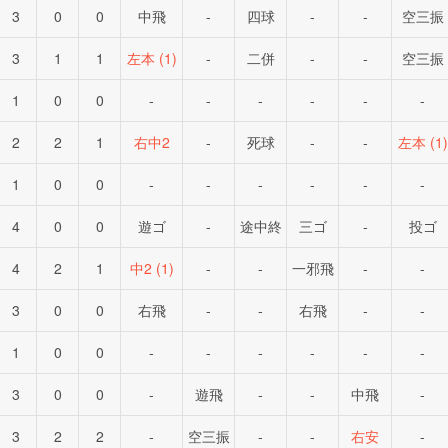
3
0
0
中飛
-
四球
-
-
空三振
3
1
1
左本 (1)
-
二併
-
-
空三振
1
0
0
-
-
-
-
-
-
2
2
1
右中2
-
死球
-
-
左本 (1)
1
0
0
-
-
-
-
-
-
4
0
0
遊ゴ
-
途中終
三ゴ
-
投ゴ
4
2
1
中2 (1)
-
-
一邪飛
-
-
3
0
0
右飛
-
-
右飛
-
-
1
0
0
-
-
-
-
-
-
3
0
0
-
遊飛
-
-
中飛
-
3
2
2
-
空三振
-
-
右安
-