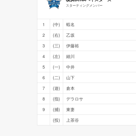
スターティングメンバー
1
(中)
蝦名
2
(右)
乙坂
3
(三)
伊藤裕
4
(左)
細川
5
(一)
中井
6
(二)
山下
7
(遊)
倉本
8
(指)
デラロサ
9
(捕)
東妻
(投)
上茶谷