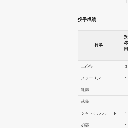
投手成績
投
球
投手
回
上茶谷
3
スターリン
1
進藤
1
武藤
1
シャッケルフォード
1
加藤
1