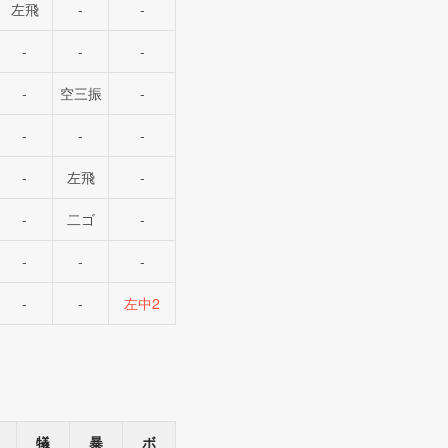
左飛
-
-
-
-
-
-
空三振
-
-
-
-
-
左飛
-
-
二ゴ
-
-
-
-
-
-
左中2
犠
暴
ボ