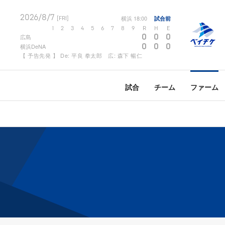
2026/8/7
横浜
18:00
試合前
[FRI]
1
2
3
4
5
6
7
8
9
R
H
E
0
0
0
広島
0
0
0
横浜DeNA
【 予告先発 】 De: 平良 拳太郎 広: 森下 暢仁
試合
チーム
ファーム