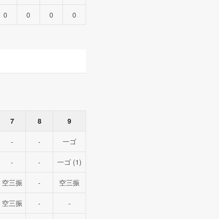
0
0
0
0
7
8
9
-
-
一ゴ
-
-
一ゴ (1)
空三振
-
空三振
空三振
-
-