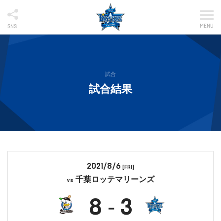
MENU
SNS
試合
試合結果
2021/8/6
[FRI]
千葉ロッテマリーンズ
vs
8
3
-