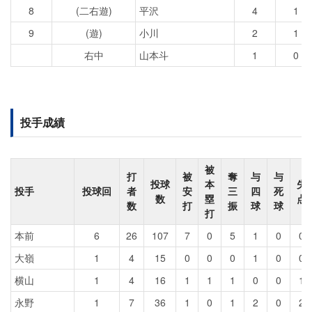
8
(二右遊)
平沢
4
1
9
(遊)
小川
2
1
右中
山本斗
1
0
投手成績
被
打
被
奪
与
与
投球
本
失
投手
投球回
者
安
三
四
死
数
塁
点
数
打
振
球
球
打
本前
6
26
107
7
0
5
1
0
0
大嶺
1
4
15
0
0
0
1
0
0
横山
1
4
16
1
1
1
0
0
1
永野
1
7
36
1
0
1
2
0
2