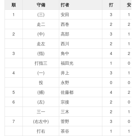
順
守備
打者
打
安
1
(三)
安田
3
1
走二
西巻
2
2
2
(中)
高部
3
1
走左
西川
2
1
3
(指)
角中
4
2
打指三
福田光
1
0
4
(一)
井上
3
1
投
永野
0
0
5
(捕)
佐藤都
4
2
6
(左)
宗接
2
0
三一
三木
2
1
7
(右左中)
菅野
3
0
打右
茶谷
1
1