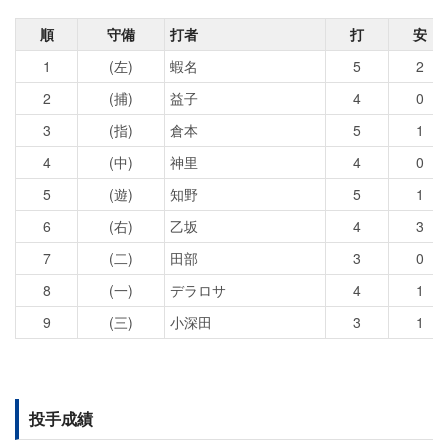
順
守備
打者
打
安
1
(左)
蝦名
5
2
2
(捕)
益子
4
0
3
(指)
倉本
5
1
4
(中)
神里
4
0
5
(遊)
知野
5
1
6
(右)
乙坂
4
3
7
(二)
田部
3
0
8
(一)
デラロサ
4
1
9
(三)
小深田
3
1
投手成績