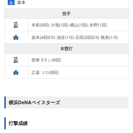
坂本
負
投手
本前(6回)-大嶺(1回)-横山(1回)-永野(1回)
坂本(4回2/3)-池谷(1/3)-石田(2回2/3)-風張(1/3)
本塁打
西巻 3ラン(8回)
乙坂 ソロ(8回)
横浜DeNAベイスターズ
打撃成績