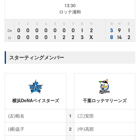
13:30
ロッテ浦和
1
2
3
4
5
6
7
8
9
R
H
E
0
0
0
0
0
0
0
1
2
3
9
1
De
0
0
0
0
1
2
2
3
X
8
14
2
ロ
スターティングメンバー
横浜DeNAベイスターズ
千葉ロッテマリーンズ
(左)
蝦名
1
(三)
安田
(捕)
益子
2
(中)
高部