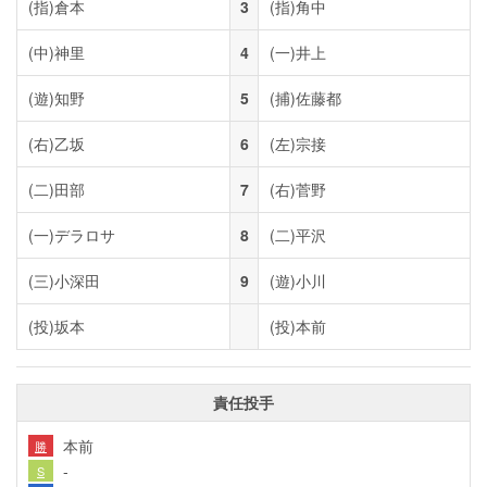
(指)
倉本
3
(指)
角中
(中)
神里
4
(一)
井上
(遊)
知野
5
(捕)
佐藤都
(右)
乙坂
6
(左)
宗接
(二)
田部
7
(右)
菅野
(一)
デラロサ
8
(二)
平沢
(三)
小深田
9
(遊)
小川
(投)
坂本
(投)
本前
責任投手
本前
勝
-
S