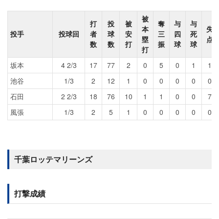
被
打
投
被
奪
与
与
本
失
投手
投球回
者
球
安
三
四
死
塁
点
数
数
打
振
球
球
打
坂本
4 2/3
17
77
2
0
5
0
1
1
池谷
1/3
2
12
1
0
0
0
0
0
石田
2 2/3
18
76
10
1
1
0
0
7
風張
1/3
2
5
1
0
0
0
0
0
千葉ロッテマリーンズ
打撃成績