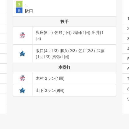
-
S
阪口
負
投手
與座(6回)-佐野(1回)-増田(1回)-出井(1
回)
阪口(4回1/3)-勝又(2/3)-笠井(2/3)-武藤
(1回1/3)-風張(1回)
本塁打
木村 2ラン(1回)
山下 2ラン(9回)