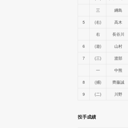
三
綱島
5
(右)
高木
右
長谷川
6
(遊)
山村
7
(三)
渡部
一
中熊
8
(捕)
齊藤誠
9
(二)
川野
投手成績