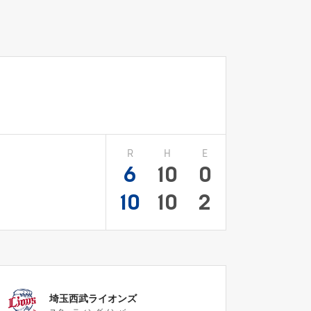
R
H
E
6
10
0
10
10
2
埼玉西武ライオンズ