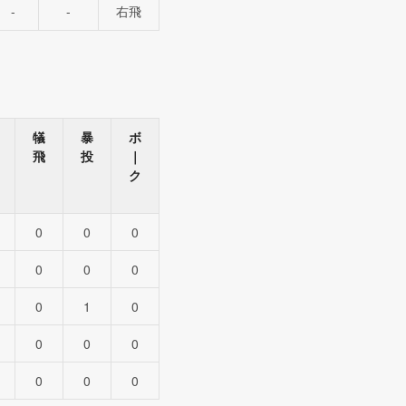
-
-
右飛
犠
暴
ボ
飛
投
｜
ク
0
0
0
0
0
0
0
1
0
0
0
0
0
0
0