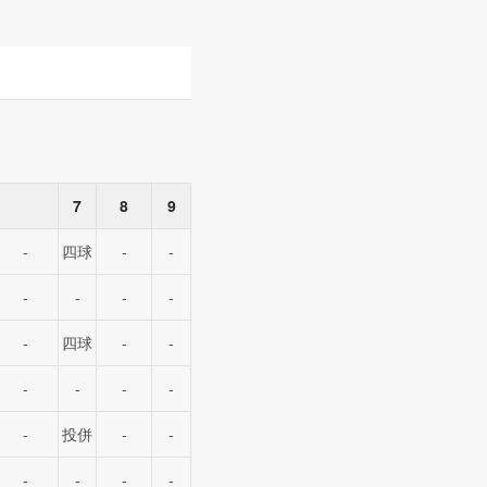
7
8
9
-
四球
-
-
-
-
-
-
-
四球
-
-
-
-
-
-
-
投併
-
-
-
-
-
-