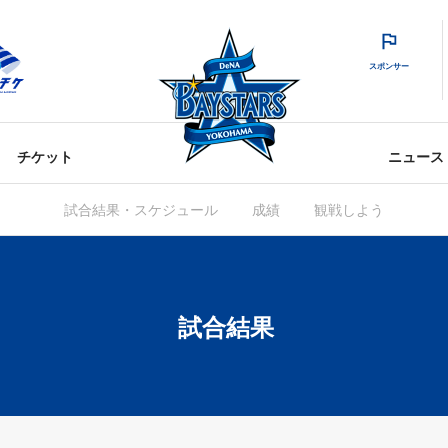
スポンサー
チケット
ニュース
試合結果・スケジュール
成績
観戦しよう
試合結果