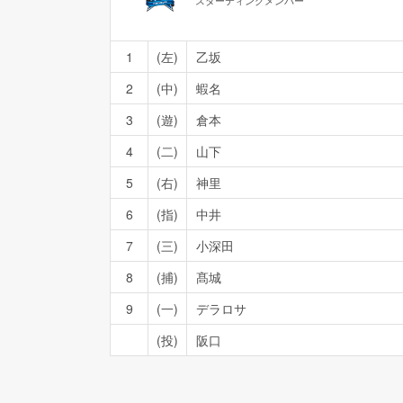
スターティングメンバー
1
(左)
乙坂
2
(中)
蝦名
3
(遊)
倉本
4
(二)
山下
5
(右)
神里
6
(指)
中井
7
(三)
小深田
8
(捕)
髙城
9
(一)
デラロサ
(投)
阪口