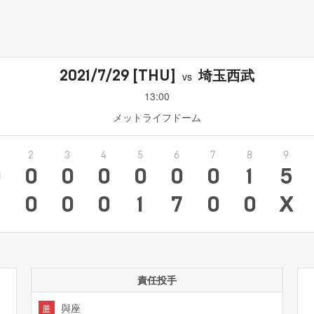
埼玉西武
2021/7/29
[THU]
vs
13:00
メットライフドーム
2
3
4
5
6
7
8
9
0
0
0
0
0
0
0
1
5
2
0
0
0
1
7
0
0
X
責任投手
與座
勝