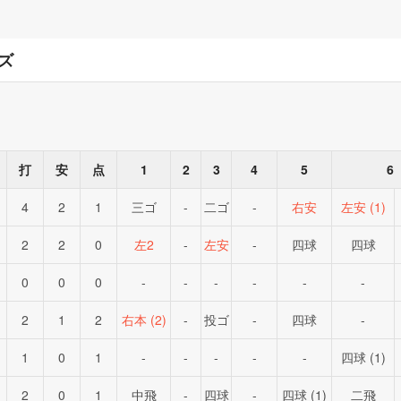
ズ
打
安
点
1
2
3
4
5
6
4
2
1
三ゴ
-
二ゴ
-
右安
左安 (1)
2
2
0
左2
-
左安
-
四球
四球
0
0
0
-
-
-
-
-
-
2
1
2
右本 (2)
-
投ゴ
-
四球
-
1
0
1
-
-
-
-
-
四球 (1)
ン
2
0
1
中飛
-
四球
-
四球 (1)
二飛