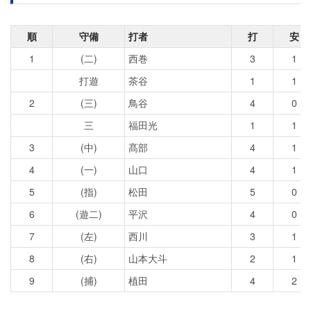
順
守備
打者
打
安
1
(二)
西巻
3
1
打遊
茶谷
1
1
2
(三)
鳥谷
4
0
三
福田光
1
1
3
(中)
髙部
4
1
4
(一)
山口
4
1
5
(指)
松田
5
0
6
(遊二)
平沢
4
0
7
(左)
西川
3
1
8
(右)
山本大斗
2
1
9
(捕)
植田
4
2