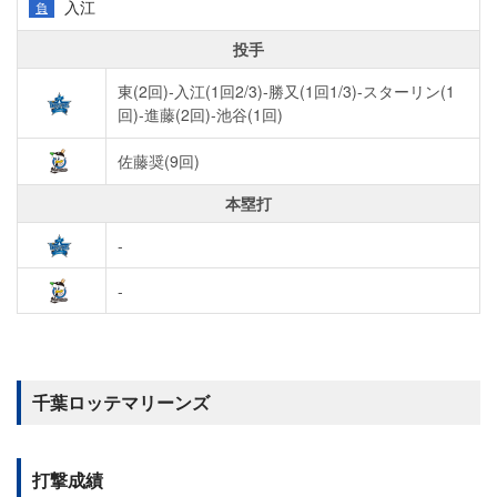
入江
負
投手
東(2回)-入江(1回2/3)-勝又(1回1/3)-スターリン(1
回)-進藤(2回)-池谷(1回)
佐藤奨(9回)
本塁打
-
-
千葉ロッテマリーンズ
打撃成績