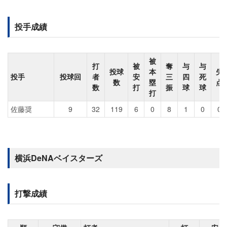
投手成績
被
打
被
奪
与
与
投球
本
失
投手
投球回
者
安
三
四
死
数
塁
点
数
打
振
球
球
打
佐藤奨
9
32
119
6
0
8
1
0
0
横浜DeNAベイスターズ
打撃成績