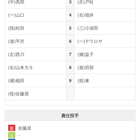
(中)
髙部
3
(左)
戸柱
(一)
山口
4
(右)
嶺井
(指)
松田
5
(三)
小深田
(遊)
平沢
6
(一)
デラロサ
(左)
西川
7
(捕)
益子
(右)
山本大斗
8
(遊)
田部
(捕)
植田
9
(投)
東
(投)
佐藤奨
責任投手
佐藤奨
勝
-
S