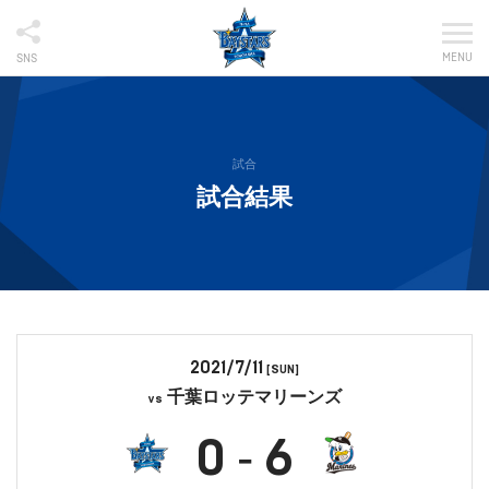
MENU
SNS
試合
試合結果
2021/7/11
[SUN]
千葉ロッテマリーンズ
vs
0
6
-