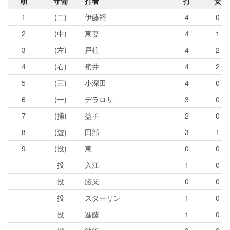
順
守備
打者
打
安
1
(二)
伊藤裕
4
0
2
(中)
東妻
4
1
3
(左)
戸柱
4
2
4
(右)
嶺井
4
2
5
(三)
小深田
4
0
6
(一)
デラロサ
3
0
7
(捕)
益子
2
0
8
(遊)
田部
3
1
9
(投)
東
0
0
投
入江
1
0
投
勝又
0
0
投
スターリン
1
0
投
進藤
1
0