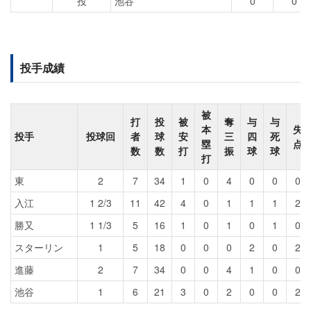
投
池谷
0
0
投手成績
被
打
投
被
奪
与
与
本
失
投手
投球回
者
球
安
三
四
死
塁
点
数
数
打
振
球
球
打
東
2
7
34
1
0
4
0
0
0
入江
1 2/3
11
42
4
0
1
1
1
2
勝又
1 1/3
5
16
1
0
1
0
1
0
スターリン
1
5
18
0
0
0
2
0
2
進藤
2
7
34
0
0
4
1
0
0
池谷
1
6
21
3
0
2
0
0
2