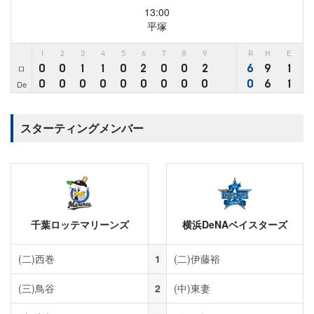
13:00
平塚
1
2
3
4
5
6
7
8
9
R
H
E
0
0
1
1
0
2
0
0
2
6
9
1
ロ
0
0
0
0
0
0
0
0
0
0
6
1
De
スターティングメンバー
千葉ロッテマリーンズ
横浜DeNAベイスターズ
(二)
西巻
1
(二)
伊藤裕
(三)
鳥谷
2
(中)
東妻