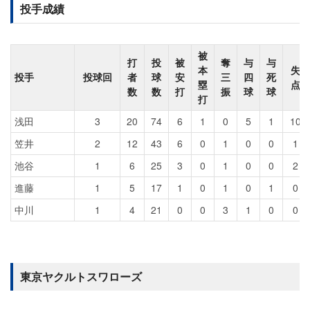
投手成績
被
打
投
被
奪
与
与
本
失
投手
投球回
者
球
安
三
四
死
塁
点
数
数
打
振
球
球
打
浅田
3
20
74
6
1
0
5
1
10
笠井
2
12
43
6
0
1
0
0
1
池谷
1
6
25
3
0
1
0
0
2
進藤
1
5
17
1
0
1
0
1
0
中川
1
4
21
0
0
3
1
0
0
東京ヤクルトスワローズ