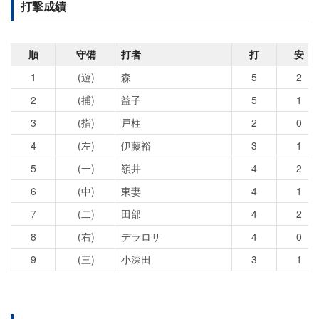
打撃成績
順
守備
打者
打
安
1
(遊)
森
5
2
2
(捕)
益子
5
1
3
(指)
戸柱
2
0
4
(左)
伊藤裕
3
1
5
(一)
嶺井
4
2
6
(中)
東妻
4
1
7
(二)
田部
4
2
8
(右)
デラロサ
4
0
9
(三)
小深田
3
1