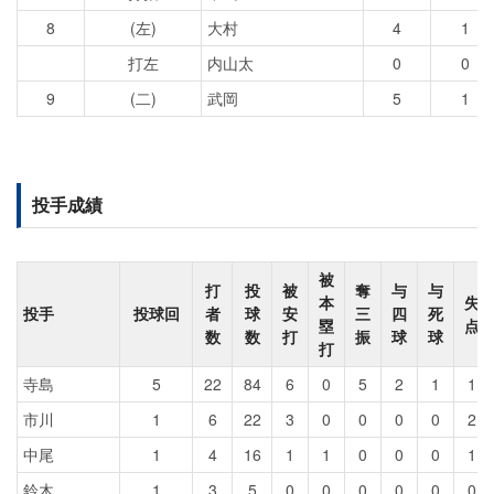
8
(左)
大村
4
1
打左
内山太
0
0
9
(二)
武岡
5
1
投手成績
被
打
投
被
奪
与
与
本
失
投手
投球回
者
球
安
三
四
死
塁
点
数
数
打
振
球
球
打
寺島
5
22
84
6
0
5
2
1
1
市川
1
6
22
3
0
0
0
0
2
中尾
1
4
16
1
1
0
0
0
1
鈴木
1
3
5
0
0
0
0
0
0