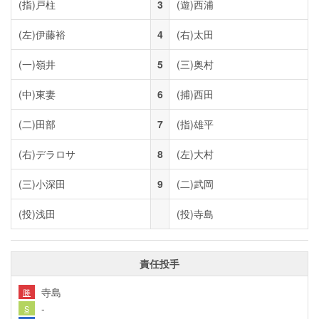
(指)
戸柱
3
(遊)
西浦
(左)
伊藤裕
4
(右)
太田
(一)
嶺井
5
(三)
奥村
(中)
東妻
6
(捕)
西田
(二)
田部
7
(指)
雄平
(右)
デラロサ
8
(左)
大村
(三)
小深田
9
(二)
武岡
(投)
浅田
(投)
寺島
責任投手
寺島
勝
-
S