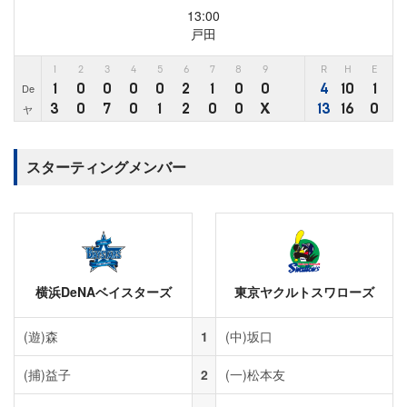
13:00
戸田
1
2
3
4
5
6
7
8
9
R
H
E
1
0
0
0
0
2
1
0
0
4
10
1
De
3
0
7
0
1
2
0
0
X
13
16
0
ヤ
スターティングメンバー
横浜DeNAベイスターズ
東京ヤクルトスワローズ
(遊)
森
1
(中)
坂口
(捕)
益子
2
(一)
松本友