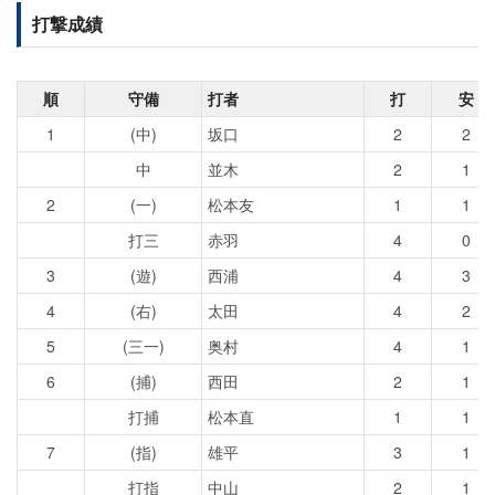
打撃成績
順
守備
打者
打
安
1
(中)
坂口
2
2
中
並木
2
1
2
(一)
松本友
1
1
打三
赤羽
4
0
3
(遊)
西浦
4
3
4
(右)
太田
4
2
5
(三一)
奥村
4
1
6
(捕)
西田
2
1
打捕
松本直
1
1
7
(指)
雄平
3
1
打指
中山
2
1