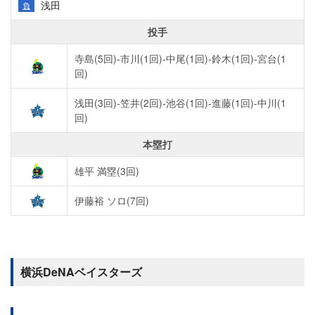
浅田
負
投手
寺島(5回)-市川(1回)-中尾(1回)-鈴木(1回)-宮台(1
回)
浅田(3回)-笠井(2回)-池谷(1回)-進藤(1回)-中川(1
回)
本塁打
雄平 満塁(3回)
伊藤裕 ソロ(7回)
横浜DeNAベイスターズ