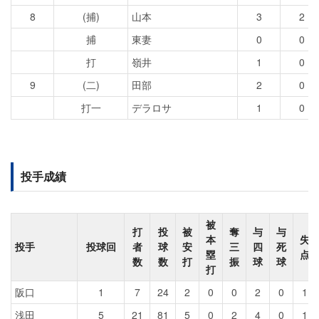
8
(捕)
山本
3
2
捕
東妻
0
0
打
嶺井
1
0
9
(二)
田部
2
0
打一
デラロサ
1
0
投手成績
被
打
投
被
奪
与
与
本
失
投手
投球回
者
球
安
三
四
死
塁
点
数
数
打
振
球
球
打
阪口
1
7
24
2
0
0
2
0
1
浅田
5
21
81
5
0
2
4
0
1