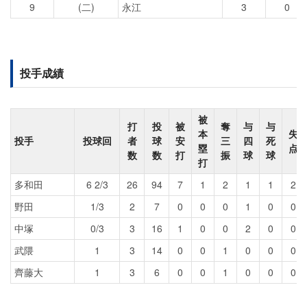
9
(二)
永江
3
0
投手成績
被
打
投
被
奪
与
与
本
失
投手
投球回
者
球
安
三
四
死
塁
点
数
数
打
振
球
球
打
多和田
6 2/3
26
94
7
1
2
1
1
2
野田
1/3
2
7
0
0
0
1
0
0
中塚
0/3
3
16
1
0
0
2
0
0
武隈
1
3
14
0
0
1
0
0
0
齊藤大
1
3
6
0
0
1
0
0
0