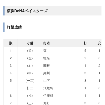
横浜DeNAベイスターズ
打撃成績
順
守備
打者
打
安
1
(遊)
森
5
1
2
(左)
蝦名
2
0
3
(右)
関根
4
2
4
(中)
細川
3
1
5
(一二)
山下
3
1
打二
飛雄馬
1
0
6
(指)
伊藤裕
4
1
7
(三)
知野
3
0