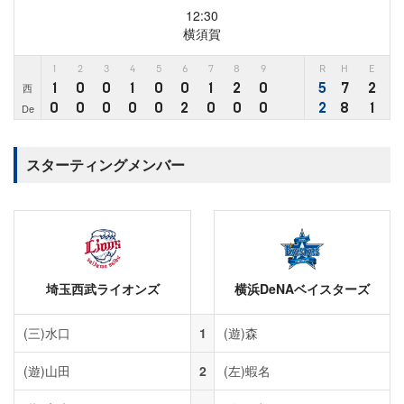
12:30
横須賀
1
2
3
4
5
6
7
8
9
R
H
E
1
0
0
1
0
0
1
2
0
5
7
2
西
0
0
0
0
0
2
0
0
0
2
8
1
De
スターティングメンバー
埼玉西武ライオンズ
横浜DeNAベイスターズ
(三)
水口
1
(遊)
森
(遊)
山田
2
(左)
蝦名