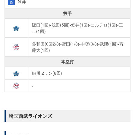
笠井
負
投手
阪口(1回)-浅田(5回)-笠井(1回)-コルデロ(1回)-三
上(1回)
多和田(6回2/3)-野田(1/3)-中塚(0/3)-武隈(1回)-齊
藤大(1回)
本塁打
細川 2ラン(6回)
-
埼玉西武ライオンズ