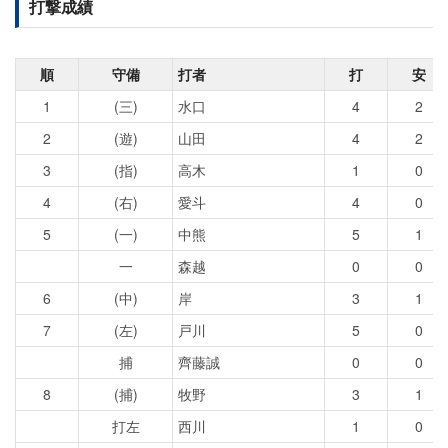
打撃成績
順
守備
打者
打
安
1
(三)
水口
4
2
2
(遊)
山田
4
2
3
(指)
高木
1
0
4
(右)
愛斗
4
0
5
(一)
中熊
5
1
一
森越
0
0
6
(中)
岸
3
1
7
(左)
戸川
5
0
捕
齊藤誠
0
0
8
(捕)
牧野
3
1
打左
西川
1
0