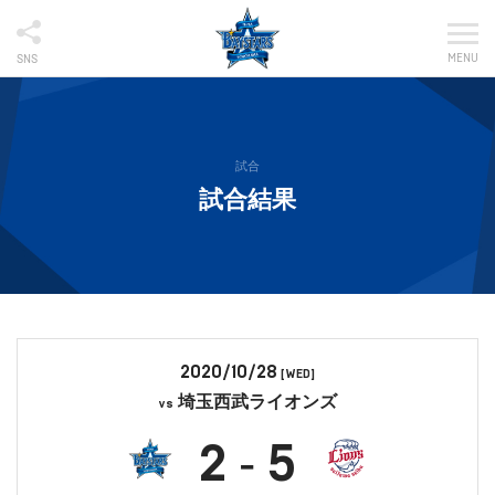
MENU
SNS
試合
試合結果
2020/10/28
[WED]
埼玉西武ライオンズ
vs
2
5
-