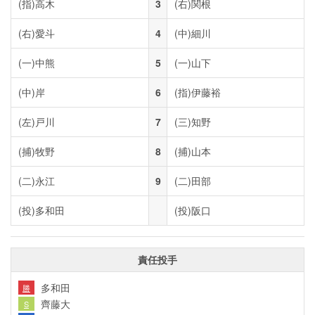
(指)
高木
3
(右)
関根
(右)
愛斗
4
(中)
細川
(一)
中熊
5
(一)
山下
(中)
岸
6
(指)
伊藤裕
(左)
戸川
7
(三)
知野
(捕)
牧野
8
(捕)
山本
(二)
永江
9
(二)
田部
(投)
多和田
(投)
阪口
責任投手
多和田
勝
齊藤大
S