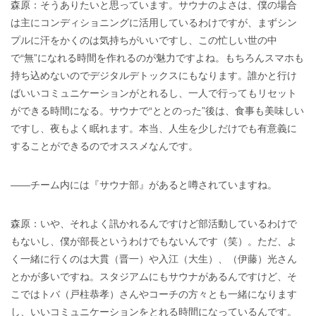
森原：そうありたいと思っています。サウナのよさは、僕の場合
は主にコンディショニングに活用しているわけですが、まずシン
プルに汗をかくのは気持ちがいいですし、この忙しい世の中
で“無”になれる時間を作れるのが魅力ですよね。もちろんスマホも
持ち込めないのでデジタルデトックスにもなります。誰かと行け
ばいいコミュニケーションがとれるし、一人で行ってもリセット
ができる時間になる。サウナで“ととのった”後は、食事も美味しい
ですし、夜もよく眠れます。本当、人生を少しだけでも有意義に
することができるのでオススメなんです。
――チーム内には『サウナ部』があると噂されていますね。
森原：いや、それよく訊かれるんですけど部活動しているわけで
もないし、僕が部長というわけでもないんです（笑）。ただ、よ
く一緒に行くのは大貫（晋一）や入江（大生）、（伊藤）光さん
とかが多いですね。スタジアムにもサウナがあるんですけど、そ
こではトバ（戸柱恭孝）さんやコーチの方々とも一緒になります
し、いいコミュニケーションをとれる時間になっているんです。