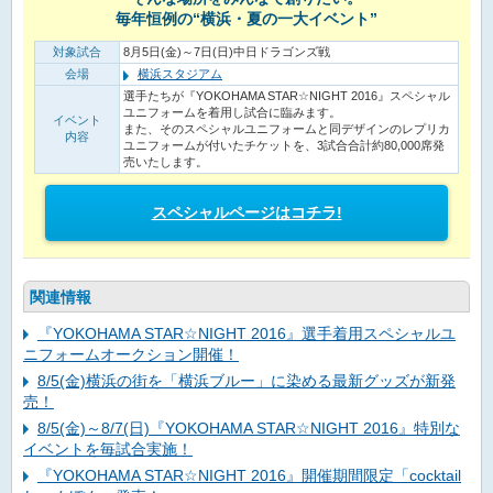
毎年恒例の“横浜・夏の一大イベント”
対象試合
8月5日(金)～7日(日)中日ドラゴンズ戦
会場
横浜スタジアム
選手たちが『YOKOHAMA STAR☆NIGHT 2016』スペシャル
ユニフォームを着用し試合に臨みます。
イベント
また、そのスペシャルユニフォームと同デザインのレプリカ
内容
ユニフォームが付いたチケットを、3試合合計約80,000席発
売いたします。
スペシャルページはコチラ!
関連情報
『YOKOHAMA STAR☆NIGHT 2016』選手着用スペシャルユ
ニフォームオークション開催！
8/5(金)横浜の街を「横浜ブルー」に染める最新グッズが新発
売！
8/5(金)～8/7(日)『YOKOHAMA STAR☆NIGHT 2016』特別な
イベントを毎試合実施！
『YOKOHAMA STAR☆NIGHT 2016』開催期間限定「cocktail