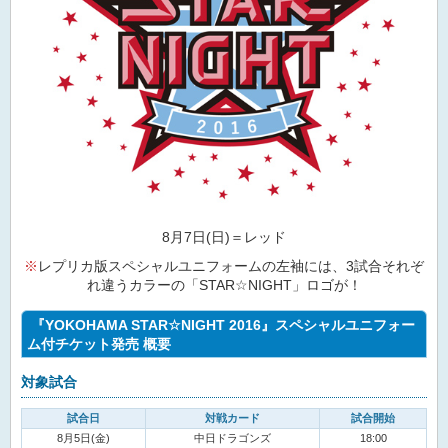
8月7日(日)＝レッド
※
レプリカ版スペシャルユニフォームの左袖には、3試合それぞ
れ違うカラーの「STAR☆NIGHT」ロゴが！
『YOKOHAMA STAR☆NIGHT 2016』スペシャルユニフォー
ム付チケット発売 概要
対象試合
試合日
対戦カード
試合開始
8月5日(金)
中日ドラゴンズ
18:00