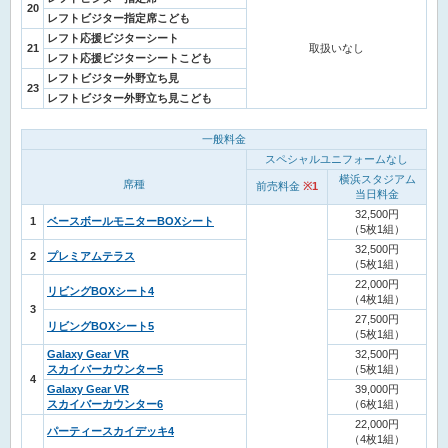
20
レフトビジター指定席こども
レフト応援ビジターシート
21
取扱いなし
レフト応援ビジターシートこども
レフトビジター外野立ち見
23
レフトビジター外野立ち見こども
一般料金
スペシャルユニフォームなし
横浜スタジアム
席種
前売料金
※1
当日料金
32,500円
1
ベースボールモニターBOXシート
（5枚1組）
32,500円
2
プレミアムテラス
（5枚1組）
22,000円
リビングBOXシート4
（4枚1組）
3
27,500円
リビングBOXシート5
（5枚1組）
Galaxy Gear VR
32,500円
スカイバーカウンター5
（5枚1組）
4
Galaxy Gear VR
39,000円
スカイバーカウンター6
（6枚1組）
22,000円
パーティースカイデッキ4
（4枚1組）