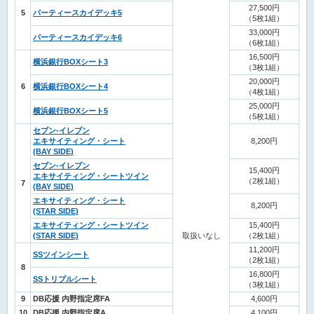
27,500円
5
パーティースカイデッキ5
（5枚1組）
33,000円
パーティースカイデッキ6
（6枚1組）
16,500円
横浜銀行BOXシート3
（3枚1組）
20,000円
6
横浜銀行BOXシート4
（4枚1組）
25,000円
横浜銀行BOXシート5
（5枚1組）
セブン-イレブン
エキサイティング・シート
8,200円
(BAY SIDE)
セブン-イレブン
15,400円
エキサイティング・シートツイン
（2枚1組）
7
(BAY SIDE)
エキサイティング・シート
8,200円
(STAR SIDE)
エキサイティング・シートツイン
15,400円
(STAR SIDE)
取扱いなし
（2枚1組）
11,200円
SSツインシート
（2枚1組）
8
16,800円
SSトリプルシート
（3枚1組）
9
DB応援 内野指定席FA
4,600円
10
DB応援 内野指定席A
4,100円