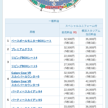
一般料金
スペシャルユニフォーム付
横浜スタジアム
席種
前売料金
※1
当日料金
32,500円
35,000円
1
ベースボールモニターBOXシート
（5枚1組）
（5枚1組）
32,500円
35,000円
2
プレミアムテラス
（5枚1組）
（5枚1組）
22,000円
24,000円
リビングBOXシート4
（4枚1組）
（4枚1組）
3
27,500円
30,000円
リビングBOXシート5
（5枚1組）
（5枚1組）
Galaxy Gear VR
32,500円
35,000円
スカイバーカウンター5
（5枚1組）
（5枚1組）
4
Galaxy Gear VR
39,000円
42,000円
スカイバーカウンター6
（6枚1組）
（6枚1組）
22,000円
24,000円
パーティースカイデッキ4
（4枚1組）
（4枚1組）
27,500円
30,000円
5
パーティースカイデッキ5
（5枚1組）
（5枚1組）
33,000円
36,000円