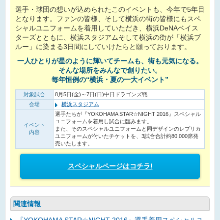
選手・球団の想いが込められたこのイベントも、今年で5年目
となります。ファンの皆様、そして横浜の街の皆様にもスペ
シャルユニフォームを着用していただき、横浜DeNAベイス
ターズとともに、横浜スタジアムそして横浜の街が「横浜ブ
ルー」に染まる3日間にしていけたらと願っております。
一人ひとりが星のように輝いてチームも、街も元気になる。
そんな場所をみんなで創りたい。
毎年恒例の“横浜・夏の一大イベント”
対象試合
8月5日(金)～7日(日)中日ドラゴンズ戦
会場
横浜スタジアム
選手たちが『YOKOHAMA STAR☆NIGHT 2016』スペシャル
ユニフォームを着用し試合に臨みます。
イベント
また、そのスペシャルユニフォームと同デザインのレプリカ
内容
ユニフォームが付いたチケットを、3試合合計約80,000席発
売いたします。
スペシャルページはコチラ!
関連情報
『YOKOHAMA STAR☆NIGHT 2016』選手着用スペシャルユ