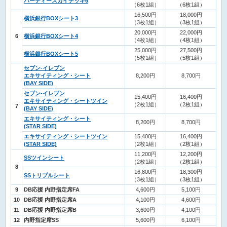
パーティースカイデッキ6
（6枚1組）
（6枚1組）
16,500円
18,000円
横浜銀行BOXシート3
（3枚1組）
（3枚1組）
20,000円
22,000円
6
横浜銀行BOXシート4
（4枚1組）
（4枚1組）
25,000円
27,500円
横浜銀行BOXシート5
（5枚1組）
（5枚1組）
セブン-イレブン
エキサイティング・シート
8,200円
8,700円
(BAY SIDE)
セブン-イレブン
15,400円
16,400円
エキサイティング・シートツイン
（2枚1組）
（2枚1組）
7
(BAY SIDE)
エキサイティング・シート
8,200円
8,700円
(STAR SIDE)
エキサイティング・シートツイン
15,400円
16,400円
(STAR SIDE)
（2枚1組）
（2枚1組）
11,200円
12,200円
SSツインシート
（2枚1組）
（2枚1組）
8
16,800円
18,300円
SSトリプルシート
（3枚1組）
（3枚1組）
9
DB応援 内野指定席FA
4,600円
5,100円
10
DB応援 内野指定席A
4,100円
4,600円
11
DB応援 内野指定席B
3,600円
4,100円
12
内野指定席SS
5,600円
6,100円