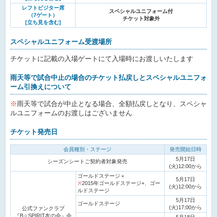
レフトビジター席
スペシャルユニフォーム付
（7ゲート）
チケット対象外
[立ち見を含む]
スペシャルユニフォーム受渡場所
チケットに記載の入場ゲートにて入場時にお渡しいたします
雨天等で試合中止の場合のチケット払戻しとスペシャルユニフォ
ーム引換えについて
※
雨天等で試合が中止となる場合、全額払戻しとなり、スペシャ
ルユニフォームのお渡しはございません
チケット発売日
会員種別・ステージ
発売開始日時
5月17日
シーズンシートご契約者対象発売
(火)12:00から
ゴールドステージ＋
5月17日
※
2015年ゴールドステージ+、ゴー
(火)12:00から
ルドステージ
5月17日
ゴールドステージ
(火)17:00から
公式ファンクラブ
『B☆SPIRIT友の会』会