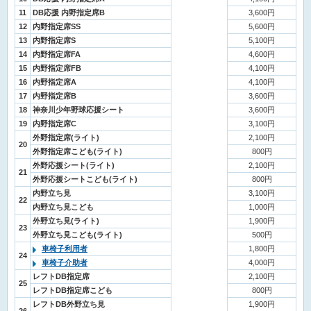
11
DB応援 内野指定席B
3,600円
12
内野指定席SS
5,600円
13
内野指定席S
5,100円
14
内野指定席FA
4,600円
15
内野指定席FB
4,100円
16
内野指定席A
4,100円
17
内野指定席B
3,600円
18
神奈川少年野球応援シート
3,600円
19
内野指定席C
3,100円
外野指定席(ライト)
2,100円
20
外野指定席こども(ライト)
800円
外野応援シート(ライト)
2,100円
21
外野応援シートこども(ライト)
800円
内野立ち見
3,100円
22
内野立ち見こども
1,000円
外野立ち見(ライト)
1,900円
23
外野立ち見こども(ライト)
500円
車椅子利用者
1,800円
24
車椅子介助者
4,000円
レフトDB指定席
2,100円
25
レフトDB指定席こども
800円
レフトDB外野立ち見
1,900円