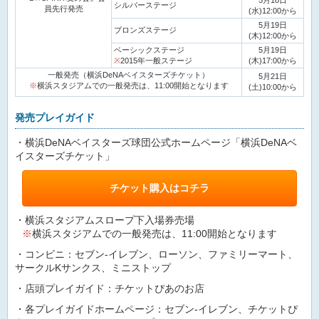
5月18日
シルバーステージ
員先行発売
(水)12:00から
5月19日
ブロンズステージ
(木)12:00から
ベーシックステージ
5月19日
※
2015年一般ステージ
(木)17:00から
一般発売（横浜DeNAベイスターズチケット）
5月21日
※
横浜スタジアムでの一般発売は、11:00開始となります
(土)10:00から
発売プレイガイド
・横浜DeNAベイスターズ球団公式ホームページ「横浜DeNAベ
イスターズチケット」
チケット購入はコチラ
・横浜スタジアムスロープ下入場券売場
※
横浜スタジアムでの一般発売は、11:00開始となります
・コンビニ：セブン-イレブン、ローソン、ファミリーマート、
サークルKサンクス、ミニストップ
・店頭プレイガイド：チケットぴあのお店
・各プレイガイドホームページ：セブン-イレブン、チケットぴ