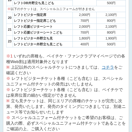
26
レフトDB外野立ち見こども
500円
※
以下のチケットは、スペシャルユニフォームが付きません
レフトビジター指定席
2,000円
2,100円
20
レフトビジター指定席こども
700円
800円
レフト応援ビジターシート
2,000円
2,100円
21
レフト応援ビジターシートこども
700円
800円
レフトビジター外野立ち見
1,800円
1,900円
23
レフトビジター外野立ち見こども
400円
500円
※1
いずれの席種も、ベイチケ・ファンクラブマイページでの各
種Web割は適用対象外となります
※
上記以外のスペシャルチケットにつきましては、
コチラ
をご
確認ください
※
レフトビジターチケット各種（こども含む）は、スペシャル
ユニフォーム付チケットの発売はいたしません
※
レフトビジターチケット各種（こども含む）は、ベイチケで
は座席位置の細かい指定ができません
※
立ち見チケットは、同じエリアの席種のチケットが完売し次
第、発売いたします。発売のタイミングにつきましては、別途ニ
ュース等でお知らせいたします
※
スペシャルユニフォーム付チケットをご希望のお客様は、ご
購入の際、必ずスペシャルユニフォーム付チケットであることを
ご確認の上、ご購入ください