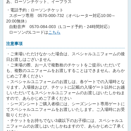
あ、ローソンチケット、イープラス
・電話予約：ローソンチケット
スポーツ専用 0570-000-732（オペレーター対応10:00～
20:00無休）
自動音声 0570-084-003（Lコード予約・24時間対応）
ローソンのLコードは
こちら
注意事項
・ご来場いただけなかった場合は、スペシャルユニフォームの後
日お渡しはございません
・ご来場の際、お一人で複数枚のチケットをご提示いただいて
も、複数のユニフォームをお渡しすることはできません。あらか
じめご了承ください
・スペシャルユニフォームのお渡しは、各ゲートでの入場時とな
ります。入場後および、チケットに記載の入場ゲート以外にお越
しいただいてもスペシャルユニフォームのお渡しはいたしかねま
すので、あらかじめご了承ください
・シーズンシートご購入者様には、シーズンシート専用ゲートに
てスペシャルユニフォームをお渡しいたします。ご入場時にお受
取りください
・チケットをお持ちでない3歳以下のお子様には、スペシャルユ
ニフォームのお渡しはいたしかねますので、あらかじめご了承く