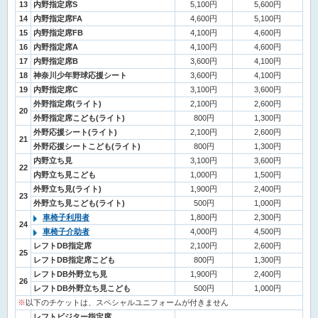
13
内野指定席S
5,100円
5,600円
14
内野指定席FA
4,600円
5,100円
15
内野指定席FB
4,100円
4,600円
16
内野指定席A
4,100円
4,600円
17
内野指定席B
3,600円
4,100円
18
神奈川少年野球応援シート
3,600円
4,100円
19
内野指定席C
3,100円
3,600円
外野指定席(ライト)
2,100円
2,600円
20
外野指定席こども(ライト)
800円
1,300円
外野応援シート(ライト)
2,100円
2,600円
21
外野応援シートこども(ライト)
800円
1,300円
内野立ち見
3,100円
3,600円
22
内野立ち見こども
1,000円
1,500円
外野立ち見(ライト)
1,900円
2,400円
23
外野立ち見こども(ライト)
500円
1,000円
車椅子利用者
1,800円
2,300円
24
車椅子介助者
4,000円
4,500円
レフトDB指定席
2,100円
2,600円
25
レフトDB指定席こども
800円
1,300円
レフトDB外野立ち見
1,900円
2,400円
26
レフトDB外野立ち見こども
500円
1,000円
※
以下のチケットは、スペシャルユニフォームが付きません
レフトビジター指定席