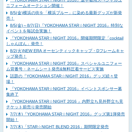
ニフォームオークション開催！
8/5(金)横浜の街を「横浜ブルー」に染める最新グッズが新発
売！
8/5(金)～8/7(日)『YOKOHAMA STAR☆NIGHT 2016』特別な
イベントを毎試合実施！
『YOKOHAMA STAR☆NIGHT 2016』開催期間限定「cocktail
しゃんぽん」発売！
8/2(火)NEW ERA オーセンティックキャップ・Dフレームキャ
ップ発売！
『YOKOHAMA STAR☆NIGHT 2016』スペシャルユニフォー
ム背番号・ネームシート発売&無料圧着サービス実施
話題の『YOKOHAMA STAR☆NIGHT 2016』グッズ続々登
場！
『YOKOHAMA STAR☆NIGHT 2016』イベントスポンサー募
集終了
『YOKOHAMA STAR☆NIGHT 2016 』内野立ち見外野立ち見
チケット前売り発売開始
7/7(木)『YOKOHAMA STAR☆NIGHT 2016』グッズ第1弾発売
開始！
7/7(木)「STAR☆NIGHT BLEND 2016」期間限定発売